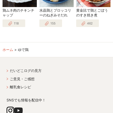
鶏ムネ肉のチキンチ
水晶鶏とブロッコリ
黄金比で鶏とごぼう
ャップ
ーのねぎみそだれ
のすき焼き煮
118
155
462
ホーム
ゆで鶏
だいどこログの見方
ご意見・ご感想
離乳食レシピ
SNSでも情報を配信中！