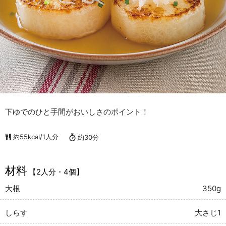
下ゆでのひと手間がおいしさのポイント！
約55kcal/1人分
約30分
材料
【2人分・4個】
大根
350g
しらす
大さじ1