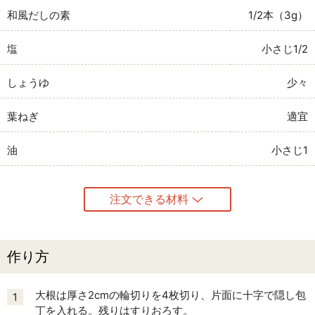
和風だしの素
1/2本（3g）
塩
小さじ1/2
しょうゆ
少々
葉ねぎ
適宜
油
小さじ1
注文できる材料
作り方
大根は厚さ2cmの輪切りを4枚切り、片面に十字で隠し包
1
丁を入れる。残りはすりおろす。