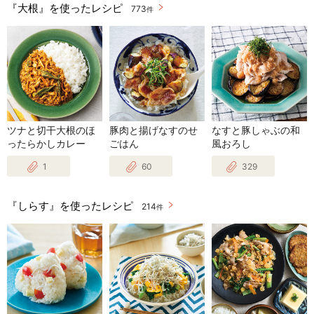
『大根』を使ったレシピ
773
件
ツナと切干大根のほ
豚肉と揚げなすのせ
なすと豚しゃぶの和
ったらかしカレー
ごはん
風おろし
1
60
329
『しらす』を使ったレシピ
214
件