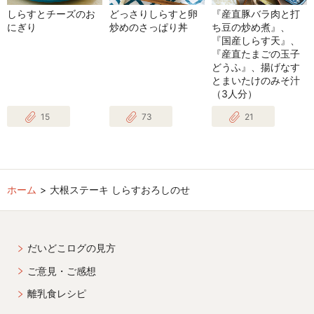
しらすとチーズのお
どっさりしらすと卵
『産直豚バラ肉と打
にぎり
炒めのさっぱり丼
ち豆の炒め煮』、
『国産しらす天』、
『産直たまごの玉子
どうふ』、揚げなす
とまいたけのみそ汁
（3人分）
15
73
21
ホーム
大根ステーキ しらすおろしのせ
だいどこログの見方
ご意見・ご感想
離乳食レシピ