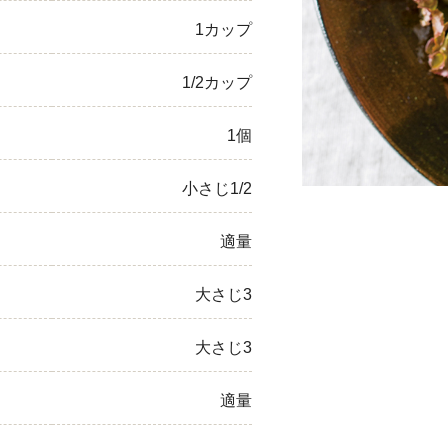
1カップ
ひき肉
アスパラガス
1/2カップ
なす
1個
たまねぎ
小さじ1/2
適量
大さじ3
大さじ3
適量