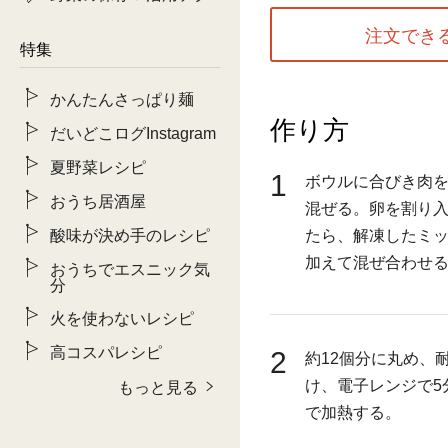
注文でき
特集
かんたんさっぱり麺
作り方
だいどこログInstagram
夏野菜レシピ
1
ボウルに合びき肉
おうち居酒屋
混ぜる。卵を割り
酸味が決め手のレシピ
たら、解凍したミ
加えて混ぜ合わせ
おうちでエスニック気
分
火を使わないレシピ
高コスパレシピ
2
約12個分に丸め、
け、電子レンジで5
もっと見る
で加熱する。