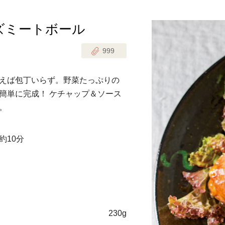
ズミートボール
じのときめき時間
副菜
999
まれの野菜レシピ
汁物
1歳半からの幼児食
お弁当
えば包丁いらず。野菜たっぷりの
はん
簡単に完成！ ケチャップ＆ソース
はんセット（2人分）
おやつ・デザート
。
はんセット（3人分）
約10分
き肉魚菜菜セット
らない平日ごはん
プ
飛田和緒さんレシピ
230g
探す
豚肉