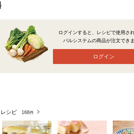
料
ログインすると、レシピで使用さ
パルシステムの商品が注文でき
ログイン
たレシピ
168
件