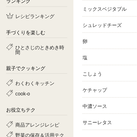
ランキング
ミックスベジタブル
鶏肉
レシピランキング
魚
シュレッドチーズ
手づくりを楽しむ
ピーマン
卵
ひとさじのときめき時
間
トマト
塩
親子でクッキング
こしょう
わくわくキッチン
ケチャップ
cook-o
中濃ソース
お役立ちテク
サニーレタス
商品アレンジレシピ
野菜の保存＆活用テク