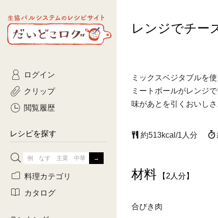
生協パルシステムのレシピ
レンジでチー
コトコト
サイト
主菜
ひとさ
だいどこログ
サラダ・あえもの
農家生
Kinari
ログイン
常備菜・作りおき
おきらくだ
ミックスベジタブルを使
yumyumいっしょご
クリップ
ミートボールがレンジで
おつまみ
3日分ご
味があとを引くおいしさ
ぷれーんぺいじ
閲覧履歴
3日分ご
乾物屋さん
レシピを探す
約513kcal/1人分
つくりお
がんば
材料
料理カテゴリ
【2人分】
有賀薫さんのスー
カタログ
合びき肉
牛肉