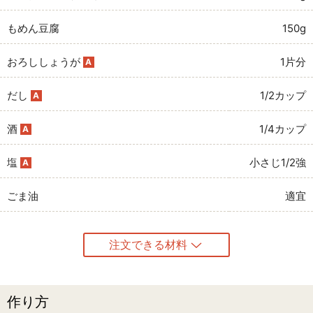
もめん豆腐
150g
おろししょうが
1片分
A
だし
1/2カップ
A
酒
1/4カップ
A
塩
小さじ1/2強
A
ごま油
適宜
注文できる材料
作り方