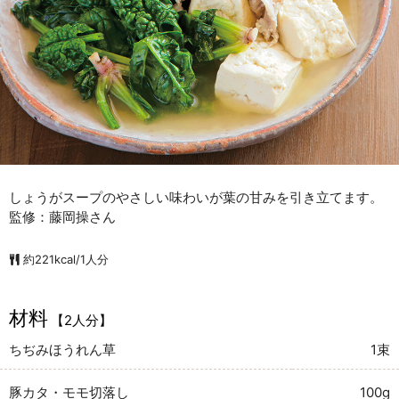
しょうがスープのやさしい味わいが葉の甘みを引き立てます。
監修：藤岡操さん
約221kcal/1人分
材料
【2人分】
ちぢみほうれん草
1束
豚カタ・モモ切落し
100g