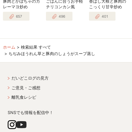
豚肉とかぼちゃのカ
ごはんに合うお手軽
香ばし大根と豚肉の
レーマヨ炒め
チリコンカン風
こっくり甘辛炒め
657
496
401
ホーム
検索結果 すべて
ちぢみほうれん草と豚肉のしょうがスープ蒸し
だいどこログの見方
ご意見・ご感想
離乳食レシピ
SNSでも情報を配信中！