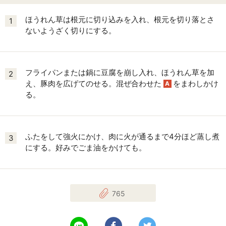
ほうれん草は根元に切り込みを入れ、根元を切り落とさ
1
ないようざく切りにする。
フライパンまたは鍋に豆腐を崩し入れ、ほうれん草を加
2
え、豚肉を広げてのせる。混ぜ合わせた
をまわしかけ
A
る。
ふたをして強火にかけ、肉に火が通るまで4分ほど蒸し煮
3
にする。好みでごま油をかけても。
765
LINEで送る
Facebookでシェアする
Twitterでツイート