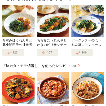
ちぢみほうれん草と
ちぢみほうれん草と
ポークソテーのほう
豚小間団子の甘辛煮
かきのピリ辛ソテー
れん草レモンソース
123
107
146
『豚カタ・モモ切落し』を使ったレシピ
138
件