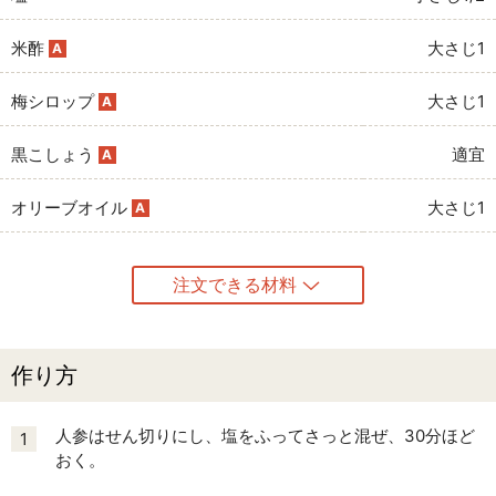
米酢
大さじ1
A
梅シロップ
大さじ1
A
黒こしょう
適宜
A
オリーブオイル
大さじ1
A
注文できる材料
作り方
人参はせん切りにし、塩をふってさっと混ぜ、30分ほど
1
おく。