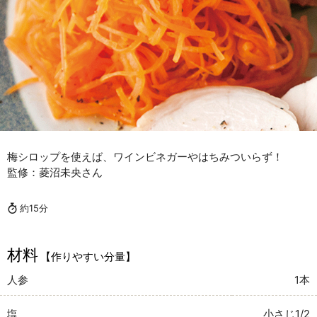
梅シロップを使えば、ワインビネガーやはちみついらず！
監修：菱沼未央さん
約15分
材料
【作りやすい分量】
人参
1本
塩
小さじ1/2