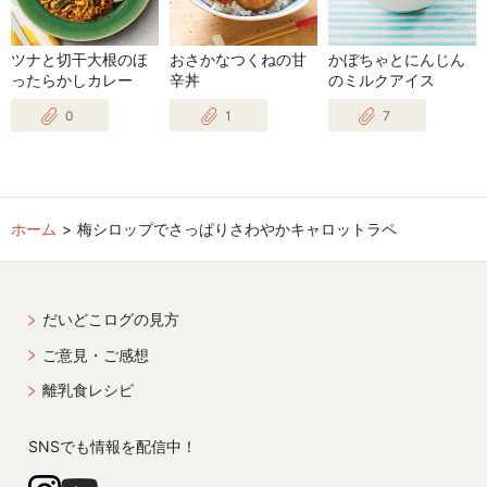
ツナと切干大根のほ
おさかなつくねの甘
かぼちゃとにんじん
ったらかしカレー
辛丼
のミルクアイス
0
1
7
ホーム
梅シロップでさっぱりさわやかキャロットラペ
だいどこログの見方
ご意見・ご感想
離乳食レシピ
SNSでも情報を配信中！