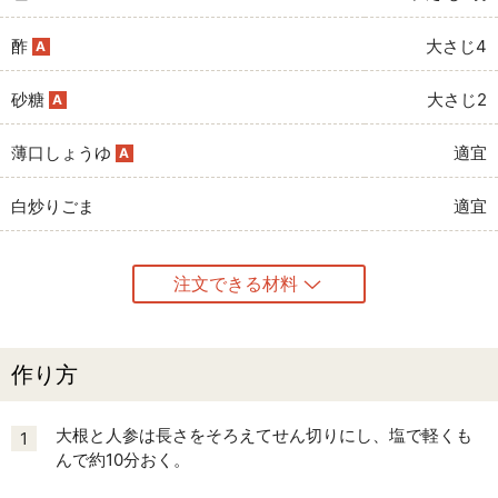
酢
大さじ4
A
砂糖
大さじ2
A
薄口しょうゆ
適宜
A
白炒りごま
適宜
注文できる材料
作り方
大根と人参は長さをそろえてせん切りにし、塩で軽くも
1
んで約10分おく。