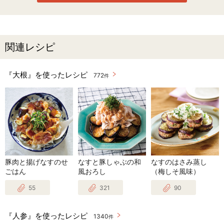
関連レシピ
『大根』を使ったレシピ
772
件
豚肉と揚げなすのせ
なすと豚しゃぶの和
なすのはさみ蒸し
ごはん
風おろし
（梅しそ風味）
55
321
90
『人参』を使ったレシピ
1340
件