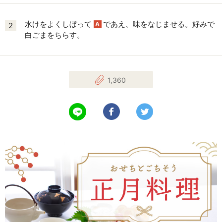
水けをよくしぼって
であえ、味をなじませる。好みで
A
2
白ごまをちらす。
1,360
LINEで送る
Facebookでシェアする
Twitterでツイート