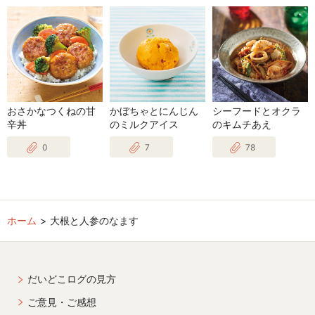
おさかなつくねの甘
かぼちゃとにんじん
シーフードとオクラ
辛丼
のミルクアイス
のキムチあえ
0
7
78
ホーム
大根と人参のなます
だいどこログの見方
ご意見・ご感想