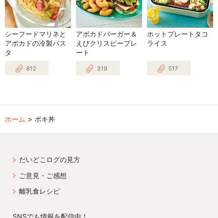
シーフードマリネと
アボカドバーガー＆
ホットプレートタコ
アボカドの冷製パス
えびクリスピープレ
ライス
タ
ート
812
319
517
ホーム
ポキ丼
だいどこログの見方
ご意見・ご感想
離乳食レシピ
SNSでも情報を配信中！