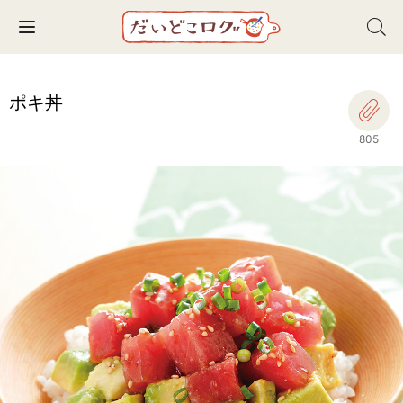
Toggle navigation
ポキ丼
805