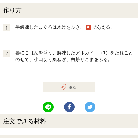
作り方
半解凍したまぐろは水けをふき、
であえる。
A
1
器にごはんを盛り、解凍したアボカド、（1）をたれごと
2
のせて、小口切り葉ねぎ、白炒りごまをふる。
805
LINEで送る
Facebookでシェアする
Twitterでツイート
注文できる材料