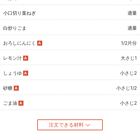
小口切り葉ねぎ
適量
白炒りごま
適量
おろしにんにく
1/2片分
A
レモン汁
大さじ1
A
しょうゆ
小さじ2
A
砂糖
小さじ1/2
A
ごま油
小さじ2
A
注文できる材料