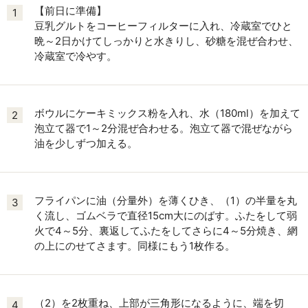
【前日に準備】
1
豆乳グルトをコーヒーフィルターに入れ、冷蔵室でひと
晩～2日かけてしっかりと水きりし、砂糖を混ぜ合わせ、
冷蔵室で冷やす。
ボウルにケーキミックス粉を入れ、水（180ml）を加えて
2
泡立て器で1～2分混ぜ合わせる。泡立て器で混ぜながら
油を少しずつ加える。
フライパンに油（分量外）を薄くひき、（1）の半量を丸
3
く流し、ゴムベラで直径15cm大にのばす。ふたをして弱
火で4～5分、裏返してふたをしてさらに4～5分焼き、網
の上にのせてさます。同様にもう1枚作る。
（2）を2枚重ね、上部が三角形になるように、端を切
4