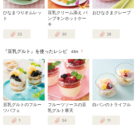
ひなまつりオムレッ
豆乳クリーム添え パ
おひなさまクレープ
ト
ンプキンホットケー
キ
23
30
28
『豆乳グルト』を使ったレシピ
48
件
豆乳グルトのフルー
フルーツソースの豆
白パンのトライフル
ツパフェ
乳グルト寒天
1
34
11