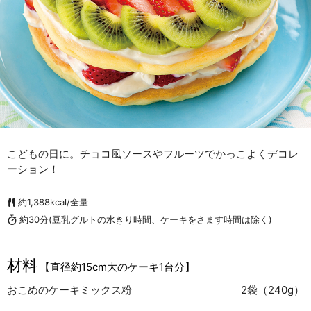
こどもの日に。チョコ風ソースやフルーツでかっこよくデコレ
ーション！
約1,388kcal/全量
約30分
(豆乳グルトの水きり時間、ケーキをさます時間は除く)
材料
【直径約15cm大のケーキ1台分】
おこめのケーキミックス粉
2袋（240g）