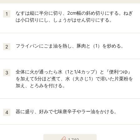
なすは縦に半分に切り、2cm幅の斜め切りにする。ねぎ
1
は小口切りにし、しょうがはせん切りにする。
フライパンにごま油を熱し、豚肉と（1）を炒める。
2
全体に火が通ったら水（1と1/4カップ）と『便利つゆ』
3
を加えて5分ほど煮て、水（大さじ1）で溶いた片栗粉を
加え、とろみを付ける。
器に盛り、好みで七味唐辛子やラー油をかける。
4
1,740