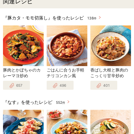
関連レシピ
『豚カタ・モモ切落し』を使ったレシピ
138
件
豚肉とかぼちゃのカ
ごはんに合うお手軽
香ばし大根と豚肉の
レーマヨ炒め
チリコンカン風
こっくり甘辛炒め
657
496
401
『なす』を使ったレシピ
552
件