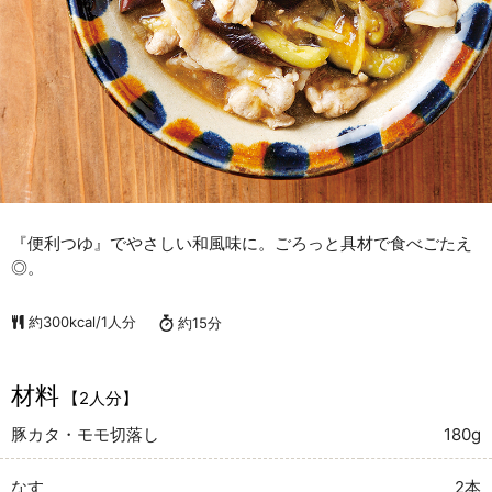
『便利つゆ』でやさしい和風味に。ごろっと具材で食べごたえ
◎。
約300kcal/1人分
約15分
材料
【2人分】
豚カタ・モモ切落し
180g
なす
2本