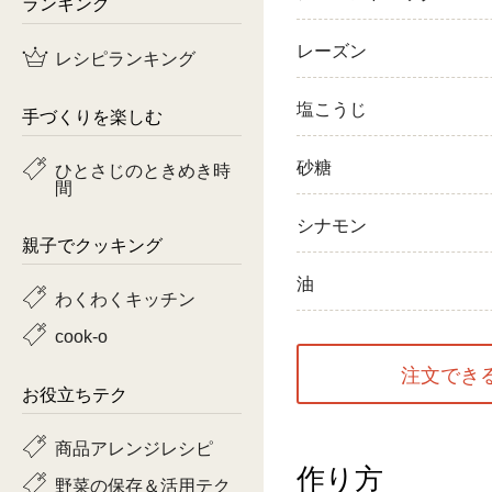
ランキング
鶏肉
レーズン
レシピランキング
魚
塩こうじ
手づくりを楽しむ
ピーマン
砂糖
ひとさじのときめき時
間
トマト
シナモン
親子でクッキング
油
わくわくキッチン
cook-o
注文でき
お役立ちテク
商品アレンジレシピ
作り方
野菜の保存＆活用テク