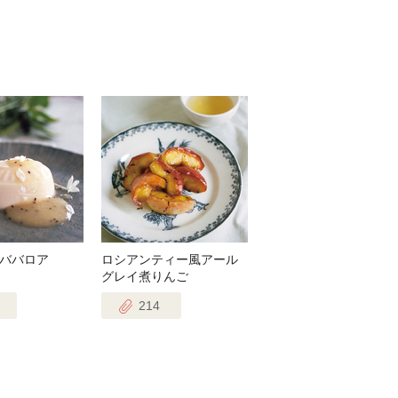
ババロア
ロシアンティー風アール
グレイ煮りんご
214