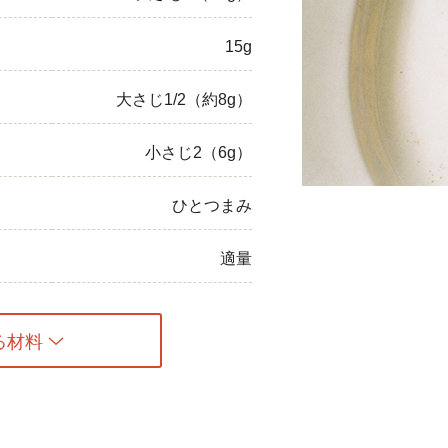
ひき肉
15g
アスパラガス
大さじ1/2（約8g）
なす
小さじ2（6g）
たまねぎ
ひとつまみ
適量
る材料