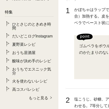
1
かぼちゃはラップで
特集
合）加熱する。皮
ベラでペースト状
ひとさじのときめき時
間
だいどこログInstagram
夏野菜レシピ
ゴムベラをボウ
のかたまりのな
おうち居酒屋
酸味が決め手のレシピ
おうちでエスニック気
分
火を使わないレシピ
高コスパレシピ
もっと見る
2
塩こうじ、砂糖、
わせる。7等分して