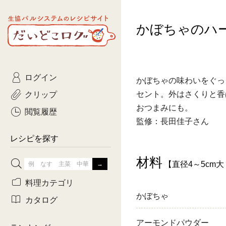
生協パルシステムのレシピ
かぼちゃのハ
コトコト
サイト
主菜
ひとさ
だいどこログ
サラダ・あえもの
農家生
Kinari
ログイン
常備菜・作りおき
おきらくだ
かぼちゃの味わいをぐっ
yumyumいっしょご
クリップ
セント。外はさくりと香
おつまみ
3日分ご
おつまみにも。
ぷれーんぺいじ
閲覧履歴
監修：長田佳子さん
3日分ご
乾物屋さん
レシピを探す
つくりお
材料
【直径4～5cm大
がんば
料理カテゴリ
かぼちゃ
有賀薫さんのスー
カタログ
牛肉
アーモンドパウダー