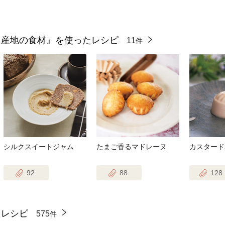
た産地の食材』を使ったレシピ
11
件
シルクスイートジャム
たまご香るマドレーヌ
カスタード
92
88
128
たレシピ
575
件