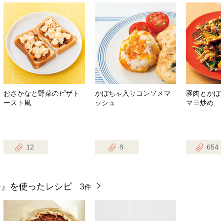
おさかなと野菜のピザト
かぼちゃ入りコンソメマ
豚肉とかぼ
ースト風
ッシュ
マヨ炒め
12
8
654
ー』を使ったレシピ
3
件