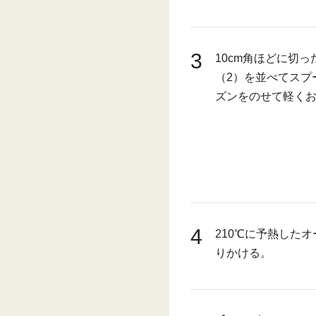
3
10cm角ほどに切
（2）を並べてスプ
ズンをのせて軽く
4
210℃に予熱した
りかける。