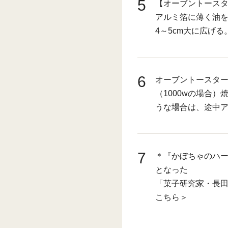
5
【オーブントース
アルミ箔に薄く油を
4～5cm大に広げ
6
オーブントースター
（1000wの場合
うな場合は、途中
7
＊『かぼちゃのハ
となった
「菓子研究家・長田
こちら＞