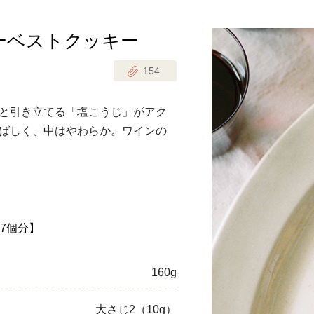
ーベストクッキー
じのときめき時間
副菜
154
まれの野菜レシピ
汁物
1歳半からの幼児食
お弁当
と引き立てる「塩こうじ」がアク
はん
ばしく、中はやわらか。ワインの
はんセット（2人分）
おやつ・デザート
はんセット（3人分）
き肉魚菜菜セット
 7個分】
らない平日ごはん
プ
飛田和緒さんレシピ
160g
探す
豚肉
大さじ2（10g）