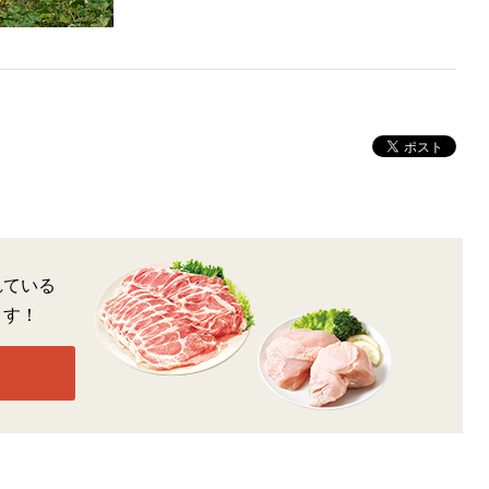
れている
ます！