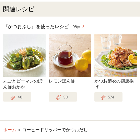
関連レシピ
『かつおぶし』を使ったレシピ
98
件
丸ごとピーマンのぽ
レモンぽん酢
かつお節衣の鶏唐揚
ん酢おかか
げ
40
30
574
ホーム
コーヒードリッパーでかつおだし