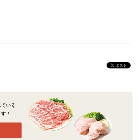
れている
ます！