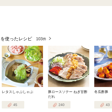
』を使ったレシピ
103
件
レタスしゃぶしゃぶ
豚ロースソテー ねぎ甘酢
冬瓜酢豚
だれ
45
240
43