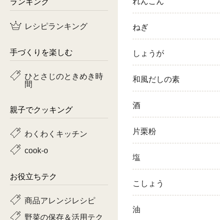
ランキング
れんこん
鶏肉
レシピランキング
ねぎ
魚
手づくりを楽しむ
しょうが
ピーマン
ひとさじのときめき時
和風だしの素
間
トマト
酒
親子でクッキング
片栗粉
わくわくキッチン
cook-o
塩
お役立ちテク
こしょう
商品アレンジレシピ
油
野菜の保存＆活用テク