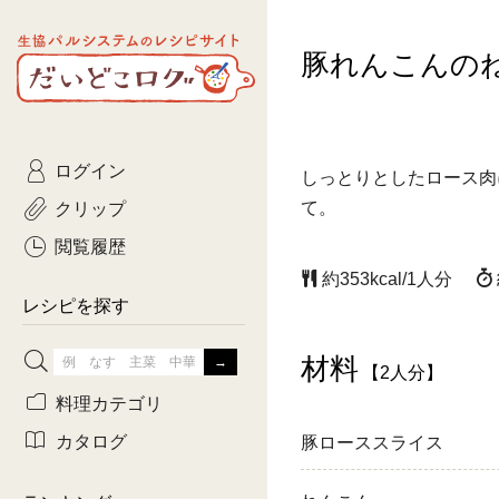
生協パルシステムのレシピ
豚れんこんの
コトコト
サイト
主菜
ひとさ
だいどこログ
サラダ・あえもの
農家生
Kinari
ログイン
常備菜・作りおき
おきらくだ
しっとりとしたロース肉
yumyumいっしょご
クリップ
て。
おつまみ
3日分ご
ぷれーんぺいじ
閲覧履歴
約353kcal/1人分
3日分ご
乾物屋さん
レシピを探す
つくりお
材料
【2人分】
がんば
料理カテゴリ
有賀薫さんのスー
カタログ
豚ローススライス
牛肉