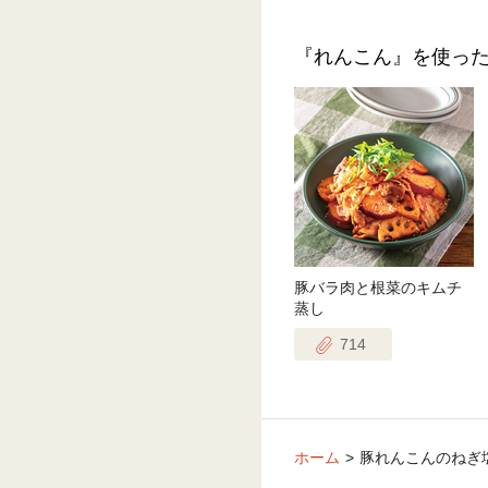
『れんこん』を使っ
豚バラ肉と根菜のキムチ
蒸し
714
ホーム
豚れんこんのねぎ