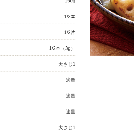
150g
ひき肉
1/2本
アスパラガス
1/2片
なす
1/2本（3g）
たまねぎ
大さじ1
適量
適量
適量
大さじ1