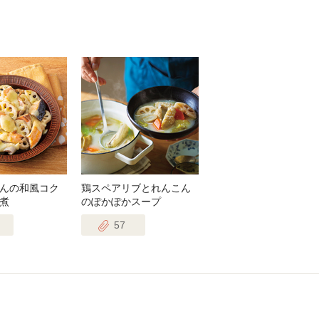
んの和風コク
鶏スペアリブとれんこん
煮
のぽかぽかスープ
57