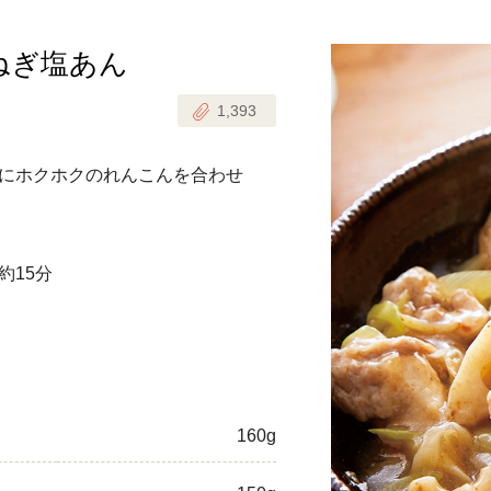
ねぎ塩あん
じのときめき時間
副菜
1,393
まれの野菜レシピ
汁物
1歳半からの幼児食
お弁当
にホクホクのれんこんを合わせ
はん
はんセット（2人分）
おやつ・デザート
約15分
はんセット（3人分）
き肉魚菜菜セット
らない平日ごはん
プ
飛田和緒さんレシピ
160g
探す
豚肉