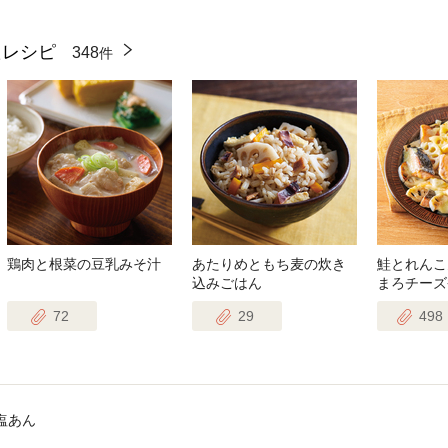
たレシピ
348
件
鶏肉と根菜の豆乳みそ汁
あたりめともち麦の炊き
鮭とれんこ
込みごはん
まろチーズ
72
29
498
塩あん