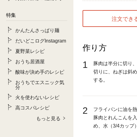
特集
注文でき
かんたんさっぱり麺
だいどこログInstagram
作り方
夏野菜レシピ
おうち居酒屋
1
豚肉は半分に切り
切りに、ねぎは斜
酸味が決め手のレシピ
する。
おうちでエスニック気
分
火を使わないレシピ
高コスパレシピ
2
フライパンに油を
豚肉とれんこんを
もっと見る
め、水（3/4カッ