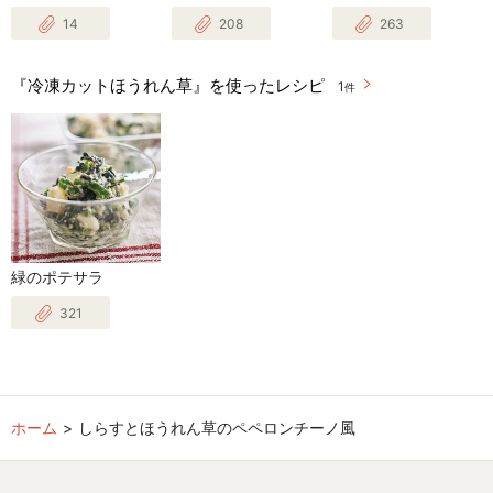
14
208
263
『冷凍カットほうれん草』を使ったレシピ
1
件
緑のポテサラ
321
ホーム
しらすとほうれん草のペペロンチーノ風