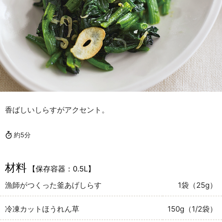
香ばしいしらすがアクセント。
約5分
材料
【保存容器：0.5L】
漁師がつくった釜あげしらす
1袋（25g）
冷凍カットほうれん草
150g（1/2袋）