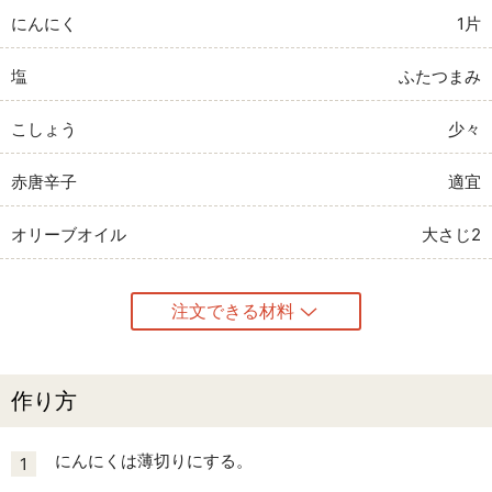
にんにく
1片
塩
ふたつまみ
こしょう
少々
赤唐辛子
適宜
オリーブオイル
大さじ2
注文できる材料
作り方
にんにくは薄切りにする。
1