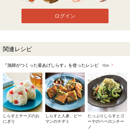
ログイン
関連レシピ
『漁師がつくった釜あげしらす』を使ったレシピ
10
件
しらすとチーズのお
しらすと人参、ピー
たっぷりしらすとゴ
にぎり
マンのチヂミ
ーヤのペペロンチー
ノ