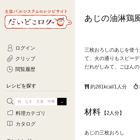
生協パルシステムのレシピ
あじの油淋鶏
コトコト
サイト
主菜
ひとさ
だいどこログ
サラダ・あえもの
農家生
Kinari
ログイン
常備菜・作りおき
おきらくだ
三枚おろしのあじを使う
yumyumいっしょご
クリップ
て、火の通りもスピーデ
おつまみ
3日分ご
だれがしみて、ごはんの
ぷれーんぺいじ
閲覧履歴
3日分ご
乾物屋さん
レシピを探す
約281kcal/1人分
つくりお
がんば
材料
料理カテゴリ
【2人分】
有賀薫さんのスー
カタログ
あじの三枚おろし
牛肉