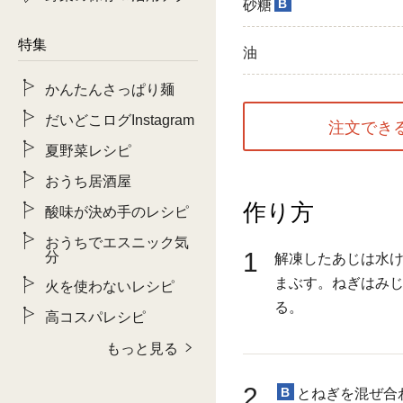
B
砂糖
特集
油
かんたんさっぱり麺
だいどこログInstagram
注文でき
夏野菜レシピ
おうち居酒屋
作り方
酸味が決め手のレシピ
おうちでエスニック気
1
分
解凍したあじは水
まぶす。ねぎはみ
火を使わないレシピ
る。
高コスパレシピ
もっと見る
2
B
とねぎを混ぜ合