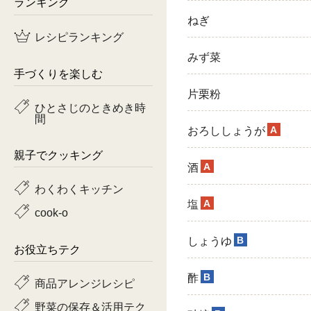
ランキング
ねぎ
鶏肉
レシピランキング
魚
みず菜
手づくりを楽しむ
ピーマン
片栗粉
ひとさじのときめき時
間
トマト
A
おろししょうが
親子でクッキング
A
酒
わくわくキッチン
A
塩
cook-o
B
しょうゆ
お役立ちテク
B
酢
商品アレンジレシピ
野菜の保存＆活用テク