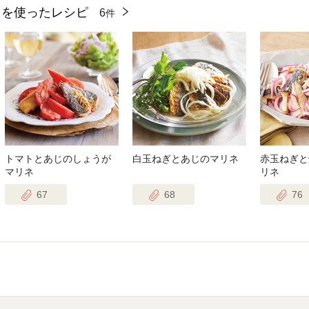
』を使ったレシピ
6
件
トマトとあじのしょうが
白玉ねぎとあじのマリネ
赤玉ねぎと
マリネ
リネ
67
68
76