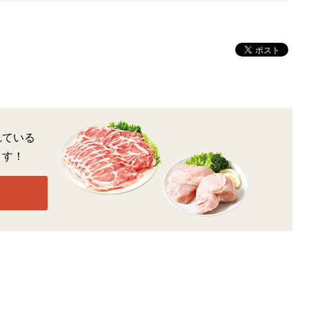
れている
ます！