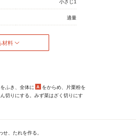
小さじ1
適量
る材料
A
けをふき、全体に
をからめ、片栗粉を
じん切りにする。みず菜はざく切りにす
わせ、たれを作る。