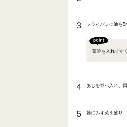
3
フライパンに油を5
菜箸を入れてす
4
あじを並べ入れ、
5
器にみず菜を盛り、