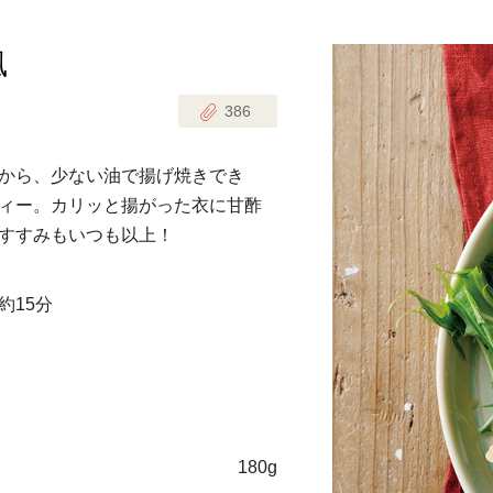
風
じのときめき時間
副菜
386
まれの野菜レシピ
汁物
1歳半からの幼児食
お弁当
から、少ない油で揚げ焼きでき
はん
ィー。カリッと揚がった衣に甘酢
はんセット（2人分）
おやつ・デザート
すすみもいつも以上！
はんセット（3人分）
約15分
き肉魚菜菜セット
らない平日ごはん
プ
飛田和緒さんレシピ
180g
探す
豚肉