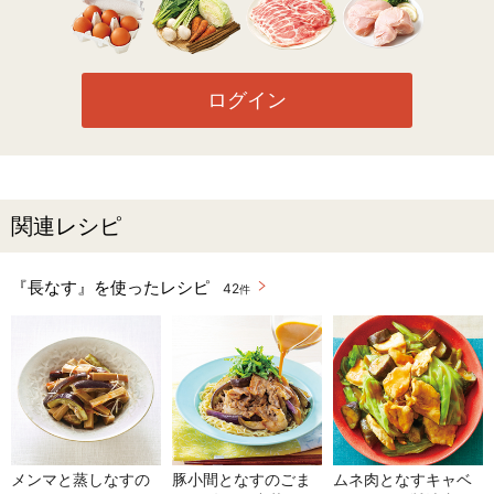
ログイン
関連レシピ
『長なす』を使ったレシピ
42
件
メンマと蒸しなすの
豚小間となすのごま
ムネ肉となすキャベ