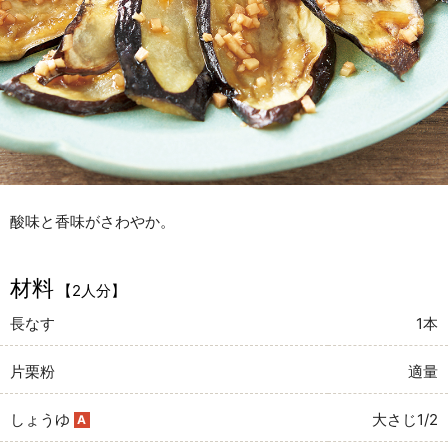
酸味と香味がさわやか。
材料
【2人分】
長なす
1本
片栗粉
適量
しょうゆ
大さじ1/2
A