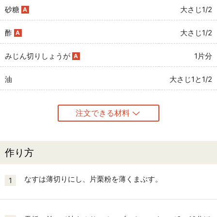
砂糖
大さじ1/2
A
酢
大さじ1/2
A
みじん切りしょうが
1片分
A
油
大さじ1と1/2
注文できる材料
作り方
なすは薄切りにし、片栗粉を薄くまぶす。
1