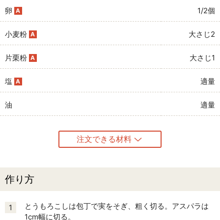
卵
1/2個
A
小麦粉
大さじ2
A
片栗粉
大さじ1
A
塩
適量
A
油
適量
注文できる材料
作り方
とうもろこしは包丁で実をそぎ、粗く切る。アスパラは
1
1cm幅に切る。