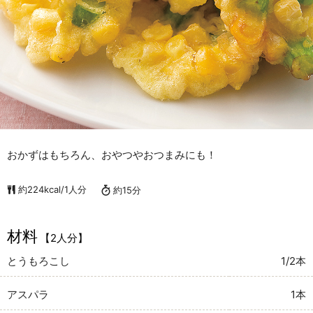
おかずはもちろん、おやつやおつまみにも！
約224kcal/1人分
約15分
材料
【2人分】
とうもろこし
1/2本
アスパラ
1本