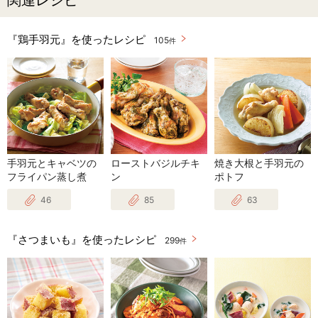
関連レシピ
『鶏手羽元』を使ったレシピ
105
件
手羽元とキャベツの
ローストバジルチキ
焼き大根と手羽元の
フライパン蒸し煮
ン
ポトフ
46
85
63
『さつまいも』を使ったレシピ
299
件