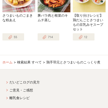
さつまいものごまき
豚バラ肉と根菜のキ
【取り分けレシピ】
な粉あえ
ムチ蒸し
鶏だんごとさつまい
もの豆乳みそスープ
セット
55
714
12
ホーム
検索結果 すべて
鶏手羽元とさつまいものこっくり煮
だいどこログの見方
ご意見・ご感想
離乳食レシピ