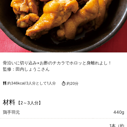
骨沿いに切り込み×お酢のチカラでホロッと身離れよし！
監修：田内しょうこさん
約346kcal/3人分として1人分
約20分
材料
【2～3人分】
鶏手羽元
440g
1本（約