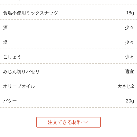
食塩不使用ミックスナッツ
18g
酒
少々
塩
少々
こしょう
少々
みじん切りパセリ
適宜
オリーブオイル
大さじ2
バター
20g
注文できる材料