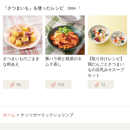
『さつまいも』を使ったレシピ
299
件
さつまいものごまき
豚バラ肉と根菜のキ
【取り分けレシピ】
な粉あえ
ムチ蒸し
鶏だんごとさつまい
もの豆乳みそスープ
セット
55
714
12
ホーム
ナッツガーリックシュリンプ