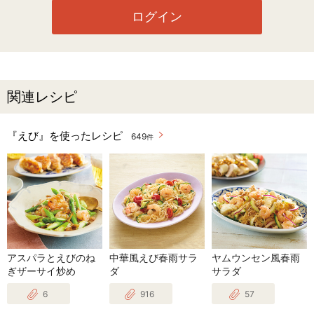
ログイン
関連レシピ
『えび』を使ったレシピ
649
件
アスパラとえびのね
中華風えび春雨サラ
ヤムウンセン風春雨
ぎザーサイ炒め
ダ
サラダ
6
916
57