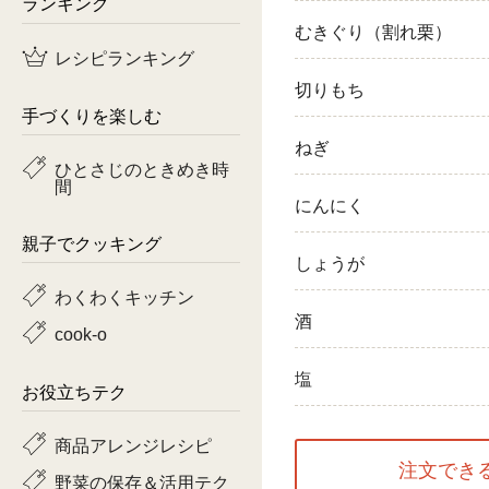
ランキング
むきぐり（割れ栗）
鶏肉
レシピランキング
魚
切りもち
手づくりを楽しむ
ピーマン
ねぎ
ひとさじのときめき時
間
トマト
にんにく
親子でクッキング
しょうが
わくわくキッチン
酒
cook-o
塩
お役立ちテク
商品アレンジレシピ
注文でき
野菜の保存＆活用テク