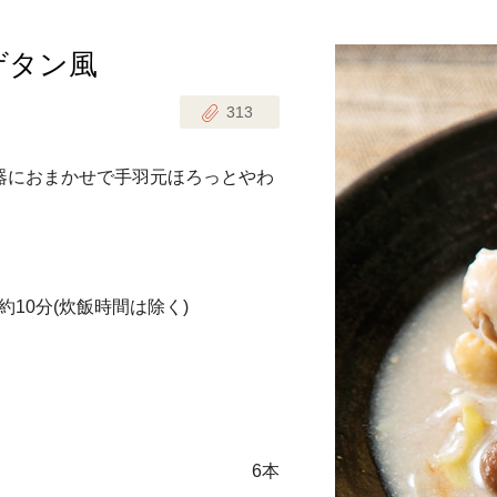
ゲタン風
じのときめき時間
副菜
313
まれの野菜レシピ
汁物
1歳半からの幼児食
お弁当
器におまかせで手羽元ほろっとやわ
はん
はんセット（2人分）
おやつ・デザート
はんセット（3人分）
約10分
(炊飯時間は除く)
き肉魚菜菜セット
らない平日ごはん
プ
飛田和緒さんレシピ
6本
探す
豚肉