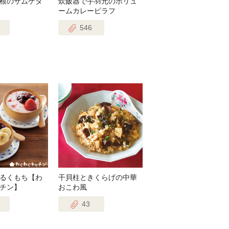
根のサムゲタ
炊飯器で手羽元のボリュ
ームカレーピラフ
546
るくもち【わ
干貝柱ときくらげの中華
チン】
おこわ風
43