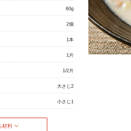
60g
ひき肉
アスパラガス
2個
なす
1本
たまねぎ
1片
1/2片
大さじ2
小さじ1
る材料