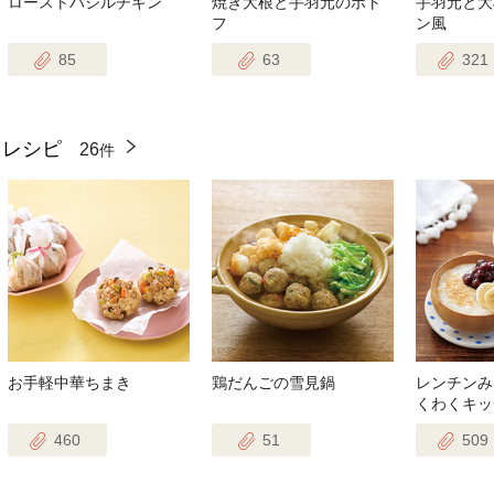
ローストバジルチキン
焼き大根と手羽元のポト
手羽元と大
フ
ン風
85
63
321
たレシピ
26
件
お手軽中華ちまき
鶏だんごの雪見鍋
レンチンみ
くわくキッ
460
51
509