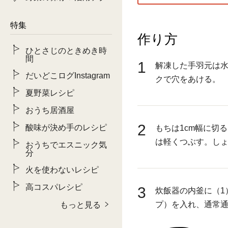
特集
作り方
ひとさじのときめき時
間
1
解凍した手羽元は
だいどこログInstagram
クで穴をあける。
夏野菜レシピ
おうち居酒屋
2
酸味が決め手のレシピ
もちは1cm幅に切
は軽くつぶす。し
おうちでエスニック気
分
火を使わないレシピ
高コスパレシピ
3
炊飯器の内釜に（1
プ）を入れ、通常
もっと見る