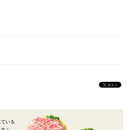
れている
ます！