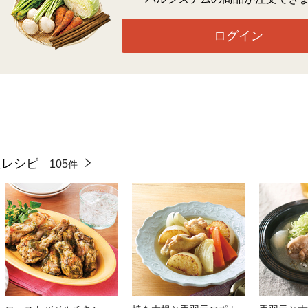
ログイン
たレシピ
105
件