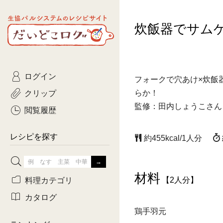
生協パルシステムのレシピ
炊飯器でサム
コトコト
サイト
主菜
ひとさ
だいどこログ
サラダ・あえもの
農家生
Kinari
ログイン
常備菜・作りおき
おきらくだ
フォークで穴あけ×炊飯
yumyumいっしょご
クリップ
らか！
おつまみ
3日分ご
監修：田内しょうこさん
ぷれーんぺいじ
閲覧履歴
3日分ご
乾物屋さん
レシピを探す
約455kcal/1人分
つくりお
がんば
材料
料理カテゴリ
【2人分】
有賀薫さんのスー
カタログ
鶏手羽元
牛肉