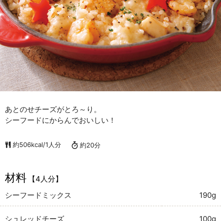
あとのせチーズがとろ～り。
シーフードにからんでおいしい！
約506kcal/1人分
約20分
材料
【4人分】
シーフードミックス
190g
シュレッドチーズ
100g