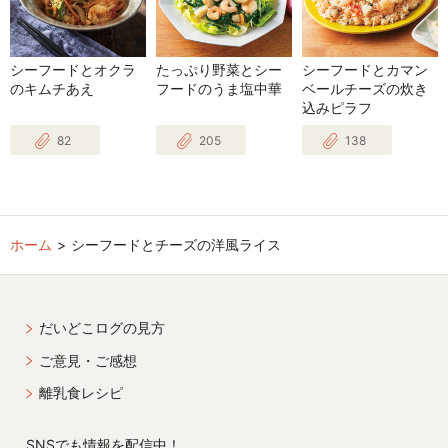
シーフードとオクラ
たっぷり野菜とシー
シーフードとカマン
のキムチあえ
フードのうま塩中華
ベールチーズの炊き
込みピラフ
82
205
138
ホーム
シーフードとチーズの洋風ライス
だいどこログの見方
ご意見・ご感想
離乳食レシピ
SNSでも情報を配信中！