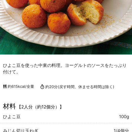
ひよこ豆を使った中東の料理。ヨーグルトのソースをたっぷり
付けて。
約615kcal/全量
約20分
(戻す時間、休ませる時間は除く)
材料
【2人分（約12個分）】
ひよこ豆
100g
みじん切り玉ねぎ
1/4個分