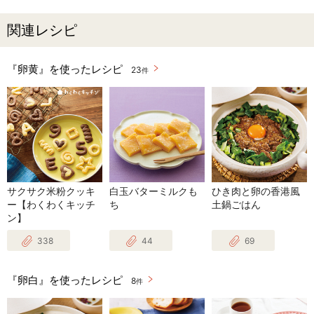
関連レシピ
『卵黄』を使ったレシピ
23
件
サクサク米粉クッキ
白玉バターミルクも
ひき肉と卵の香港風
ー【わくわくキッチ
ち
土鍋ごはん
ン】
338
44
69
『卵白』を使ったレシピ
8
件