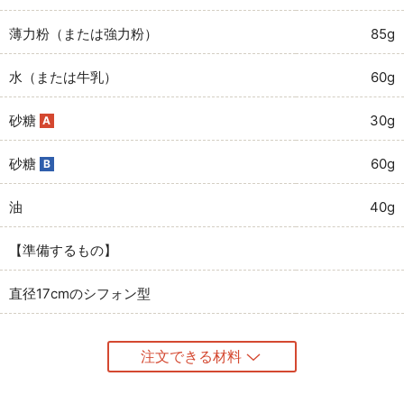
薄力粉（または強力粉）
85g
水（または牛乳）
60g
砂糖
30g
A
砂糖
60g
B
油
40g
【準備するもの】
直径17cmのシフォン型
注文できる材料