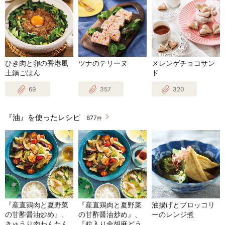
ひき肉と卵の香港風
ツナのテリーヌ
メレンゲチョコサン
土鍋ごはん
ド
69
357
320
『油』を使ったレシピ
877
件
『産直鶏肉と夏野菜
『産直鶏肉と夏野菜
油揚げとブロッコリ
の甘酢醤油炒め』、
の甘酢醤油炒め』、
ーのレンジ煮
きゅうり肉わんたん
『粒入り金胡麻どう