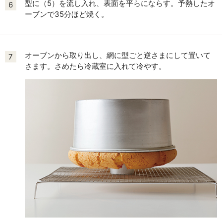
型に（5）を流し入れ、表面を平らにならす。予熱したオ
6
ーブンで35分ほど焼く。
オーブンから取り出し、網に型ごと逆さまにして置いて
7
さます。さめたら冷蔵室に入れて冷やす。