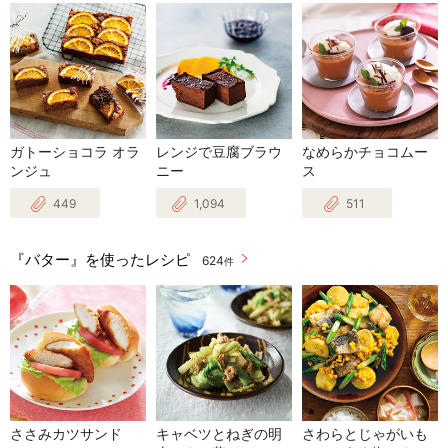
ガトーショコラ オラ
レンジで豆腐ブラウ
なめらかチョコムー
ンジュ
ニー
ス
449
1,094
511
『バター』を使ったレシピ
624
件
ささみカツサンド
キャベツとねぎの明
さわらとじゃがいも