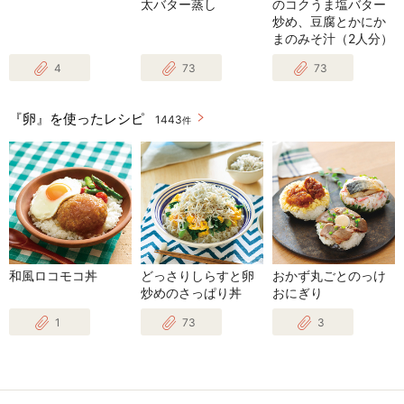
太バター蒸し
のコクうま塩バター
炒め、豆腐とかにか
まのみそ汁（2人分）
4
73
73
『卵』を使ったレシピ
1443
件
和風ロコモコ丼
どっさりしらすと卵
おかず丸ごとのっけ
炒めのさっぱり丼
おにぎり
1
73
3