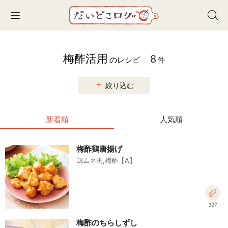
Toggle navigation
梅酢活用
8
のレシピ
件
絞り込む
新着順
人気順
梅酢鶏唐揚げ
鶏ムネ肉,梅酢【A】
327
梅酢のちらしずし