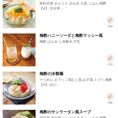
秋鮭切身,きゅうり,玉ねぎ,大葉,ごはん,梅酢
【A】,溶き卵…
244
梅酢ハニーソーダと梅酢ラッシー風
梅酢,はちみつ,炭酸水,牛乳
233
梅酢の冷製麺
そうめん,までっこ鶏むし鶏,みず菜,トマト,梅酢
【A】,白だ…
286
梅酢のサンラータン風スープ
絹豆腐,溶き卵,しいたけ,ねぎ,しょうが,梅酢