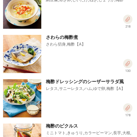
218
さわらの梅酢煮
さわら切身,梅酢【A】
130
梅酢ドレッシングのシーザーサラダ風
レタス,サニーレタス,ハム,ゆで卵,梅酢【A】
178
梅酢のピクルス
ミニトマト,きゅうり,カラーピーマン,長芋,大根,