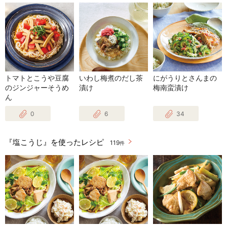
トマトとこうや豆腐
いわし梅煮のだし茶
にがうりとさんまの
のジンジャーそうめ
漬け
梅南蛮漬け
ん
0
6
34
『塩こうじ』を使ったレシピ
119
件