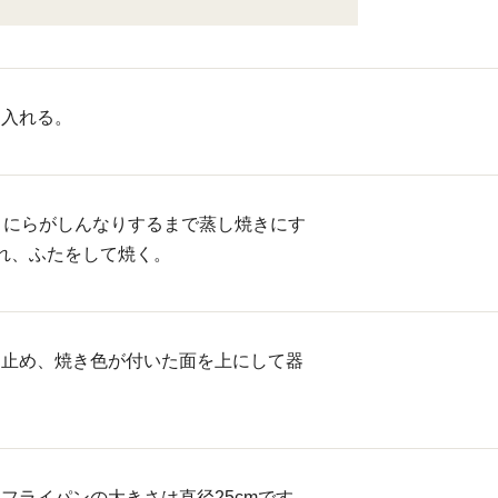
て入れる。
、にらがしんなりするまで蒸し焼きにす
れ、ふたをして焼く。
を止め、焼き色が付いた面を上にして器
フライパンの大きさは直径25cmです。