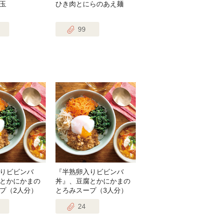
玉
ひき肉とにらのあえ麺
99
りビビンバ
『半熟卵入りビビンバ
とかにかまの
丼』、豆腐とかにかまの
プ（2人分）
とろみスープ（3人分）
24