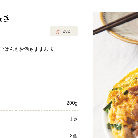
焼き
じのときめき時間
副菜
202
まれの野菜レシピ
汁物
1歳半からの幼児食
お弁当
ごはんもお酒もすすむ味！
はん
はんセット（2人分）
おやつ・デザート
はんセット（3人分）
き肉魚菜菜セット
200g
らない平日ごはん
1束
プ
飛田和緒さんレシピ
探す
豚肉
3個