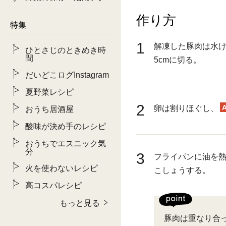
作り方
特集
1
解凍した豚肉は水け
ひとさじのときめき時
間
5cmに切る。
だいどこログInstagram
夏野菜レシピ
2
卵は割りほぐし、
おうち居酒屋
酸味が決め手のレシピ
おうちでエスニック気
分
3
フライパンに油を
火を使わないレシピ
こしょうする。
高コスパレシピ
もっと見る
豚肉は重なり合