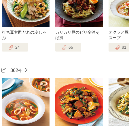
打ち豆甘酢だれの冷しゃ
カリカリ豚のピリ辛油そ
オクラと豚
ぶ
ば風
スープ
24
65
81
シピ
362
件