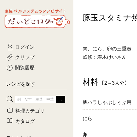
生協パルシステムのレシピ
豚玉スタミナ
コトコト
サイト
主菜
ひとさ
だいどこログ
サラダ・あえもの
農家生
Kinari
ログイン
常備菜・作りおき
おきらくだ
肉、にら、卵の三重奏。
yumyumいっしょご
クリップ
監修：寿木けいさん
おつまみ
3日分ご
ぷれーんぺいじ
閲覧履歴
3日分ご
材料
【2～3人分】
乾物屋さん
レシピを探す
つくりお
豚バラしゃぶしゃぶ用
がんば
料理カテゴリ
にら
有賀薫さんのスー
カタログ
牛肉
卵