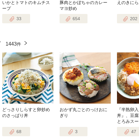
いかとトマトのキムチス
豚肉とかぼちゃのカレー
えのきにら
ープ
マヨ炒め
33
654
202
ピ
1443
件
どっさりしらすと卵炒め
おかず丸ごとのっけおに
『半熟卵入
のさっぱり丼
ぎり
丼』、豆腐
とろみスー
68
3
47