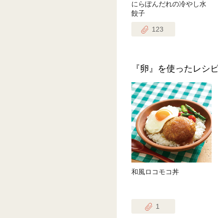
にらぽんだれの冷やし水
餃子
123
『卵』を使ったレシ
和風ロコモコ丼
1