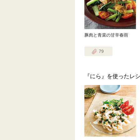
豚肉と青菜の甘辛春雨
79
『にら』を使ったレ