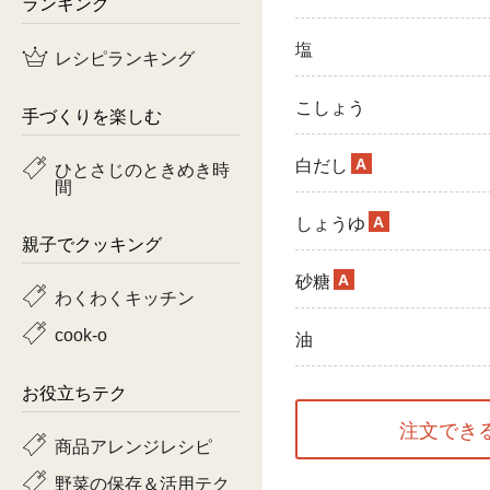
ランキング
鶏肉
塩
レシピランキング
魚
こしょう
手づくりを楽しむ
ピーマン
A
白だし
ひとさじのときめき時
間
トマト
A
しょうゆ
親子でクッキング
A
砂糖
わくわくキッチン
cook-o
油
お役立ちテク
注文でき
商品アレンジレシピ
野菜の保存＆活用テク