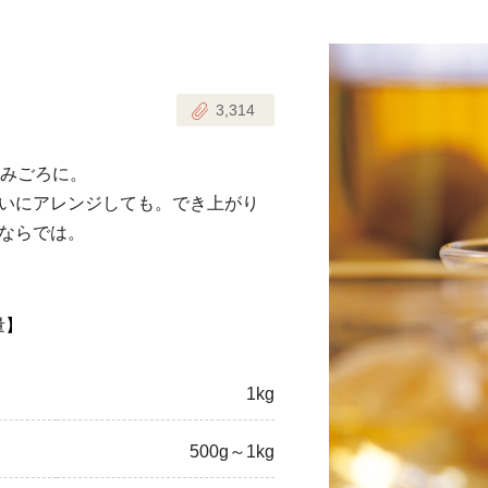
じのときめき時間
副菜
3,314
まれの野菜レシピ
汁物
1歳半からの幼児食
お弁当
飲みごろに。
はん
いにアレンジしても。でき上がり
はんセット（2人分）
おやつ・デザート
ならでは。
はんセット（3人分）
き肉魚菜菜セット
量】
らない平日ごはん
1kg
プ
飛田和緒さんレシピ
500g～1kg
探す
豚肉