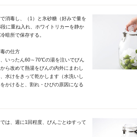
で消毒し、（1）と氷砂糖（好みで量を
4段に重ね入れ、ホワイトリカーを静か
、冷暗所で保存する。
消毒の仕方
、いったん60～70℃の湯を注いでびん
てから改めて熱湯をびんの内外にまわし
き、水けをきって乾かします（水洗いし
湯をかけると、割れ・ひびの原因になる
では、週に1回程度、びんごとゆすって