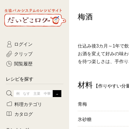
生協パルシステムのレシピ
梅酒
コトコト
サイト
主菜
ひとさ
だいどこログ
サラダ・あえもの
農家生
Kinari
ログイン
常備菜・作りおき
おきらくだ
仕込み後3カ月～1年で
yumyumいっしょご
クリップ
お酒を変えて好みの味わ
おつまみ
3日分ご
を待つ楽しさは、手作り
ぷれーんぺいじ
閲覧履歴
3日分ご
乾物屋さん
レシピを探す
材料
つくりお
【作りやすい分
がんば
料理カテゴリ
青梅
有賀薫さんのスー
カタログ
氷砂糖
牛肉