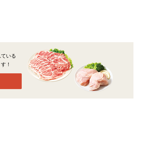
れている
ます！