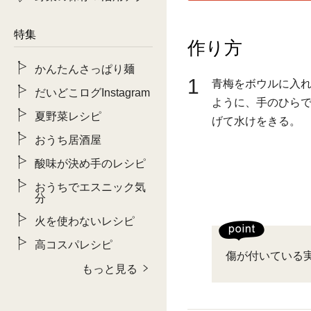
特集
作り方
かんたんさっぱり麺
1
青梅をボウルに入
だいどこログInstagram
ように、手のひら
夏野菜レシピ
げて水けをきる。
おうち居酒屋
酸味が決め手のレシピ
おうちでエスニック気
分
火を使わないレシピ
高コスパレシピ
傷が付いている
もっと見る