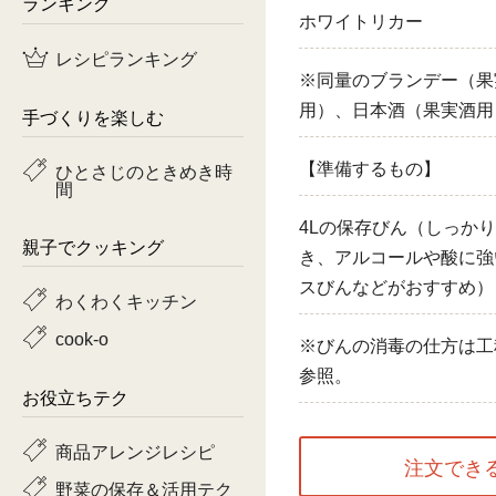
ランキング
ホワイトリカー
鶏肉
レシピランキング
※同量のブランデー（果
魚
用）、日本酒（果実酒用
手づくりを楽しむ
ピーマン
【準備するもの】
ひとさじのときめき時
間
トマト
4Lの保存びん（しっか
親子でクッキング
き、アルコールや酸に強
スびんなどがおすすめ）
わくわくキッチン
cook-o
※びんの消毒の仕方は工
参照。
お役立ちテク
商品アレンジレシピ
注文でき
野菜の保存＆活用テク