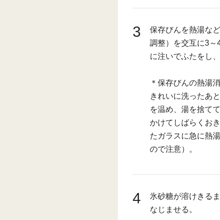
3
保存びんを熱湯など
調整）を交互に3～
に注いでふたをし
＊保存びんの熱湯
きれいに洗ったあと
を温め、湯を捨て
かけてしばらくお
たガラスに急に熱
ので注意）。
4
氷砂糖が溶けきるま
なじませる。