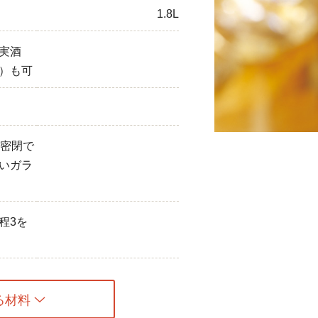
1.8L
ひき肉
実酒
アスパラガス
）も可
なす
たまねぎ
り密閉で
いガラ
程3を
る材料