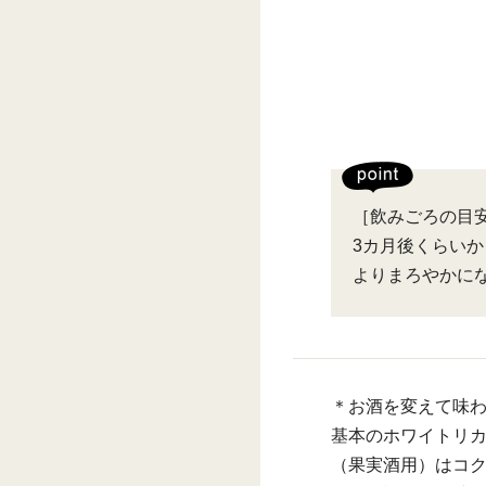
［飲みごろの目
3カ月後くらい
よりまろやかに
＊お酒を変えて味
基本のホワイトリ
（果実酒用）はコ