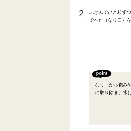
2
ふきんでひと粒ず
でへた（なり口）
なり口から傷み
に取り除き、水