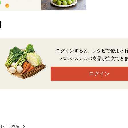
料
ログインすると、レシピで使用さ
パルシステムの商品が注文でき
ログイン
シピ
23
件