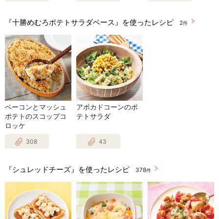
『十勝めむろポテトサラダベース』を使ったレシピ
2
件
ベーコンとマッシュ
アボカドコーンのポ
ポテトのスコップコ
テトサラダ
ロッケ
308
43
『シュレッドチーズ』を使ったレシピ
378
件