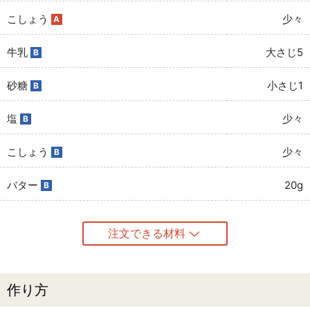
こしょう
少々
A
牛乳
大さじ5
B
砂糖
小さじ1
B
塩
少々
B
こしょう
少々
B
バター
20g
B
注文できる材料
作り方