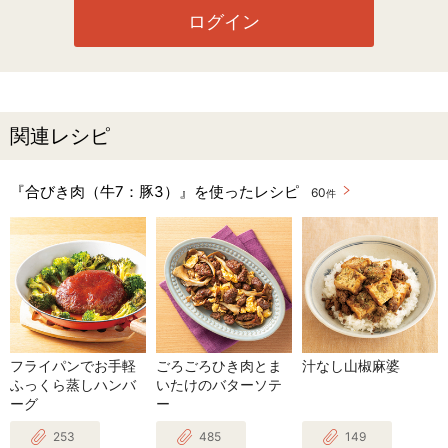
ログイン
関連レシピ
『合びき肉（牛7：豚3）』を使ったレシピ
60
件
フライパンでお手軽
ごろごろひき肉とま
汁なし山椒麻婆
ふっくら蒸しハンバ
いたけのバターソテ
ーグ
ー
253
485
149