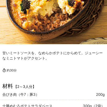
甘いミートソースを、なめらかポテトにからめて。ジューシー
なミニトマトがアクセント。
約30分
材料
【2～3人分】
合びき肉（牛7：豚3）
200g
十勝めむろポテトサラダベース
300g（2袋）