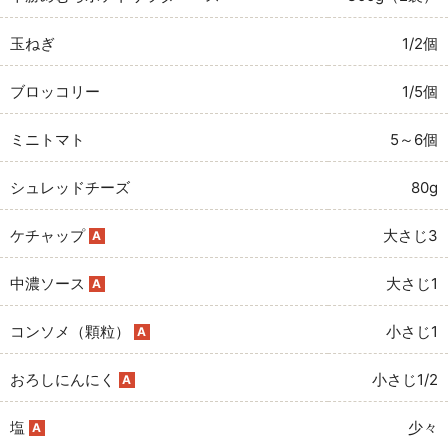
玉ねぎ
1/2個
ブロッコリー
1/5個
ミニトマト
5～6個
シュレッドチーズ
80g
ケチャップ
大さじ3
A
中濃ソース
大さじ1
A
コンソメ（顆粒）
小さじ1
A
おろしにんにく
小さじ1/2
A
塩
少々
A