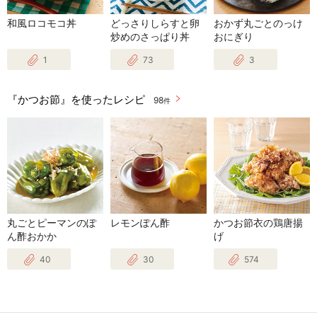
和風ロコモコ丼
どっさりしらすと卵
おかず丸ごとのっけ
炒めのさっぱり丼
おにぎり
1
73
3
『かつお節』を使ったレシピ
98
件
丸ごとピーマンのぽ
レモンぽん酢
かつお節衣の鶏唐揚
ん酢おかか
げ
40
30
574