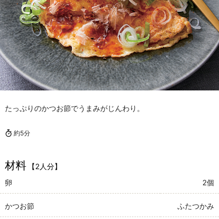
たっぷりのかつお節でうまみがじんわり。
約5分
材料
【2人分】
卵
2個
かつお節
ふたつかみ