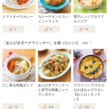
トマトキーマカレー
カレーチキンとスパ
電子レンジでカラフ
イシーライス
ルドリア
0
6
14
『あらびきポークウインナー』を使ったレシピ
32
件
だし香る和風ポトフ
あらびきウインナー
フライパンでゴロゴ
と長芋の和風ジャー
ロかぼちゃグラタン
マンポテト
【わくわくキッチ
ン】
79
319
182