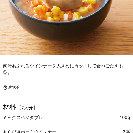
肉汁あふれるウインナーを大きめにカットして食べごたえも
◎。
約10分
材料
【2人分】
ミックスベジタブル
100g
あらびきポークウインナー
3本