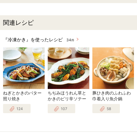
関連レシピ
『冷凍かき』を使ったレシピ
34
件
ねぎとかきのバター
ちぢみほうれん草と
豚ひき肉のふわふわ
照り焼き
かきのピリ辛ソテー
巾着入り魚介鍋
124
107
58