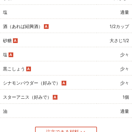
塩
適量
酒（あれば紹興酒）
1/2カップ
A
砂糖
大さじ1/2
A
塩
少々
A
黒こしょう
少々
A
シナモンパウダー（好みで）
少々
A
スターアニス（好みで）
1個
A
油
適量
注文できる材料