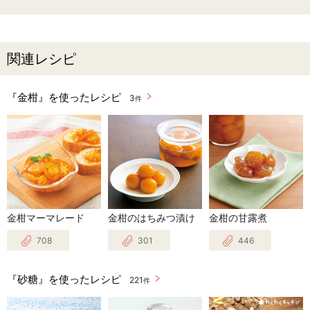
関連レシピ
『金柑』を使ったレシピ
3
件
金柑マーマレード
金柑のはちみつ漬け
金柑の甘露煮
708
301
446
『砂糖』を使ったレシピ
221
件