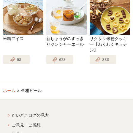
米粉アイス
新しょうがのすっき
サクサク米粉クッキ
りジンジャーエール
ー【わくわくキッチ
ン】
58
623
338
ホーム
金柑ピール
だいどこログの見方
ご意見・ご感想