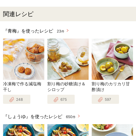
関連レシピ
『青梅』を使ったレシピ
23
件
冷凍梅で作る減塩梅
割り梅の砂糖漬け＆
割り梅のカリカリ甘
干し
シロップ
酢漬け
248
675
597
『しょうゆ』を使ったレシピ
650
件