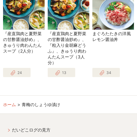
『産直鶏肉と夏野菜
『産直鶏肉と夏野菜
まぐろたたきの洋風
の甘酢醤油炒め』、
の甘酢醤油炒め』、
レモン醤油丼
きゅうり肉わんたん
『粒入り金胡麻どう
スープ（2人分）
ふ』、きゅうり肉わ
んたんスープ（3人
分）
24
13
34
ホーム
青梅のしょうゆ漬け
だいどこログの見方