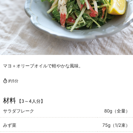
マヨ＋オリーブオイルで軽やかな風味。
約5分
材料
【3～4人分】
サラダフレーク
80g（全量）
みず菜
75g（1/2束）