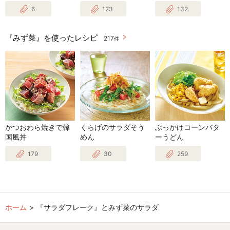
6
123
132
『みず菜』を使ったレシピ
217
件
かつおわら焼きで韓
くらげのサラダそう
ぶっかけコーンバタ
国風丼
めん
ーうどん
179
30
259
ホーム
『サラダフレーク』とみず菜のサラダ