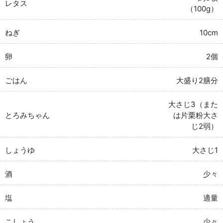
レタス
（100g）
ねぎ
10cm
卵
2個
ごはん
大盛り2膳分
大さじ3（また
とろみちゃん
は片栗粉大さ
じ2弱）
しょうゆ
大さじ1
酒
少々
塩
適量
こしょう
少々