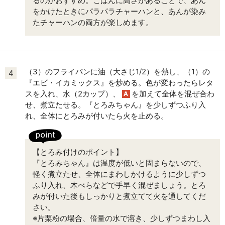
るのがおすすめ。ごはんに高さがあることで、あん
をかけたときにパラパラチャーハンと、あんが染み
たチャーハンの両方が楽しめます。
（3）のフライパンに油（大さじ1/2）を熱し、（1）の
4
『エビ・イカミックス』を炒める。色が変わったらレタ
スを入れ、水（2カップ）、
を加えて全体を混ぜ合わ
A
せ、煮立たせる。『とろみちゃん』を少しずつふり入
れ、全体にとろみが付いたら火を止める。
【とろみ付けのポイント】
『とろみちゃん』は温度が低いと固まらないので、
軽く煮立たせ、全体にまわしかけるように少しずつ
ふり入れ、木べらなどで手早く混ぜましょう。とろ
みが付いた後もしっかりと煮立てて火を通してくだ
さい。
※片栗粉の場合、倍量の水で溶き、少しずつまわし入