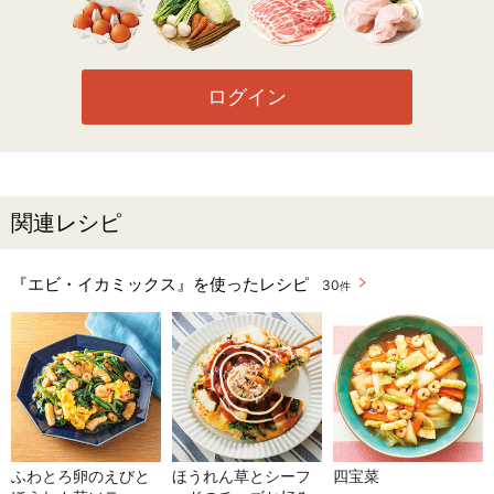
ログイン
関連レシピ
『エビ・イカミックス』を使ったレシピ
30
件
ふわとろ卵のえびと
ほうれん草とシーフ
四宝菜