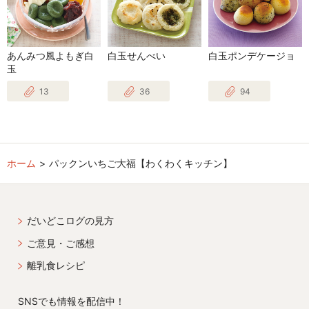
あんみつ風よもぎ白
白玉せんべい
白玉ポンデケージョ
玉
13
36
94
ホーム
パックンいちご大福【わくわくキッチン】
だいどこログの見方
ご意見・ご感想
離乳食レシピ
SNSでも情報を配信中！