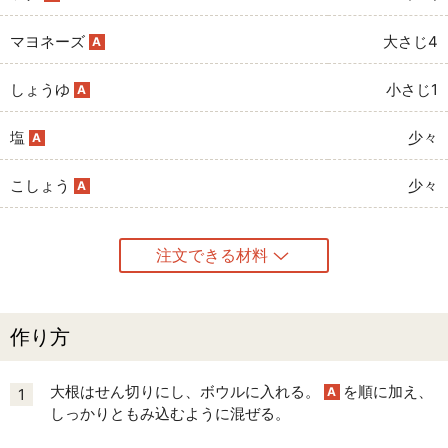
マヨネーズ
大さじ4
A
しょうゆ
小さじ1
A
塩
少々
A
こしょう
少々
A
注文できる材料
作り方
大根はせん切りにし、ボウルに入れる。
を順に加え、
A
1
しっかりともみ込むように混ぜる。