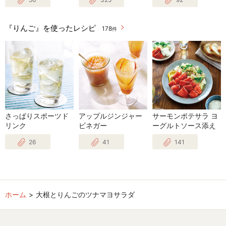
『りんご』を使ったレシピ
178
件
さっぱりスポーツド
アップルジンジャー
サーモンポテサラ ヨ
リンク
ビネガー
ーグルトソース添え
26
41
141
ホーム
大根とりんごのツナマヨサラダ