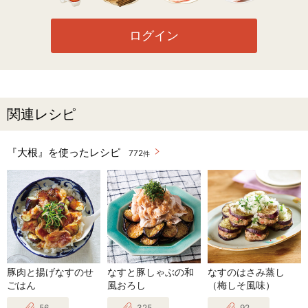
ログイン
関連レシピ
『大根』を使ったレシピ
772
件
豚肉と揚げなすのせ
なすと豚しゃぶの和
なすのはさみ蒸し
ごはん
風おろし
（梅しそ風味）
56
325
92