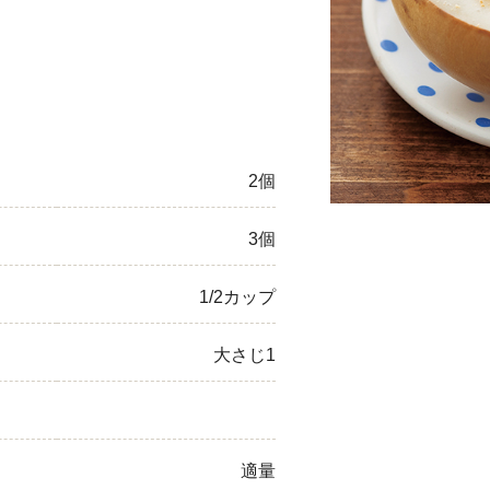
ひき肉
アスパラガス
なす
2個
たまねぎ
3個
1/2カップ
大さじ1
適量