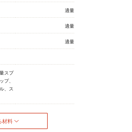
適量
適量
適量
量スプ
ップ、
ル、ス
る材料