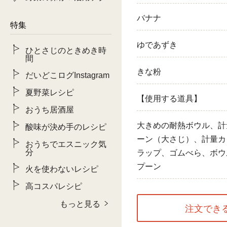
バナナ
特集
ゆであずき
ひとさじのときめき時
間
きな粉
だいどこログInstagram
夏野菜レシピ
【使用する道具】
おうち居酒屋
大きめの耐熱ボウル、計
酸味が決め手のレシピ
ーン（大さじ）、計量カ
おうちでエスニック気
分
ラップ、ゴムべら、ボウ
プーン
火を使わないレシピ
高コスパレシピ
もっと見る
注文でき