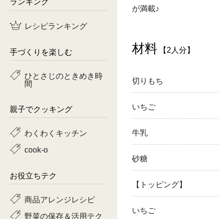
ランキング
が満載♪
鶏肉
レシピランキング
魚
材料
【2人分】
手づくりを楽しむ
ピーマン
ひとさじのときめき時
切りもち
間
トマト
いちご
親子でクッキング
わくわくキッチン
牛乳
cook-o
砂糖
お役立ちテク
【トッピング】
商品アレンジレシピ
いちご
野菜の保存＆活用テク