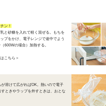
ンチン！
牛乳と砂糖を入れて軽く混ぜる。もちを
ラップをかけ、電子レンジで途中でよう
分（600Wの場合）加熱する。
方はこちら＞
ちが溶けて広がればOK。熱いので電子
出すときやラップを外すときは、おとな