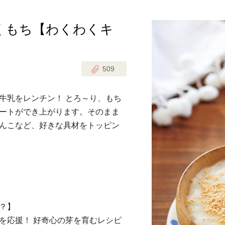
くもち【わくわくキ
じのときめき時間
副菜
まれの野菜レシピ
汁物
509
1歳半からの幼児食
お弁当
はん
牛乳をレンチン！ とろ～り、もち
はんセット（2人分）
おやつ・デザート
ートができ上がります。そのまま
んこなど、好きな具材をトッピン
はんセット（3人分）
き肉魚菜菜セット
らない平日ごはん
プ
飛田和緒さんレシピ
？】
探す
豚肉
を応援！ 好奇心の芽を育むレシピ