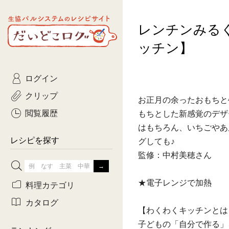
生協パルシステムのレシピ
レンチンみる
コトコト
サイト
主菜
ひとさ
だいどこログ
ッチン】
サラダ・あえもの
農家生
Kinari
ログイン
常備菜・作りおき
おきらくだ
yumyumいっしょご
クリップ
お正月の余ったおもちと
おつまみ
3日分ご
ぷれーんぺいじ
閲覧履歴
もちとした新感覚のデザ
はもちろん、いちごやあ
3日分ご
乾物屋さん
レシピを探す
グしても♪
つくりお
監修：中村美穂さん
がんば
★電子レンジで加熱
料理カテゴリ
有賀薫さんのスー
カタログ
【わくわくキッチンとは
牛肉
子どもの「自分で作る」