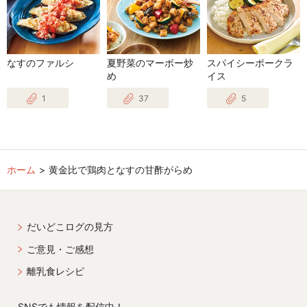
なすのファルシ
夏野菜のマーボー炒
スパイシーポークラ
め
イス
1
37
5
ホーム
黄金比で鶏肉となすの甘酢がらめ
だいどこログの見方
ご意見・ご感想
離乳食レシピ
SNSでも情報を配信中！