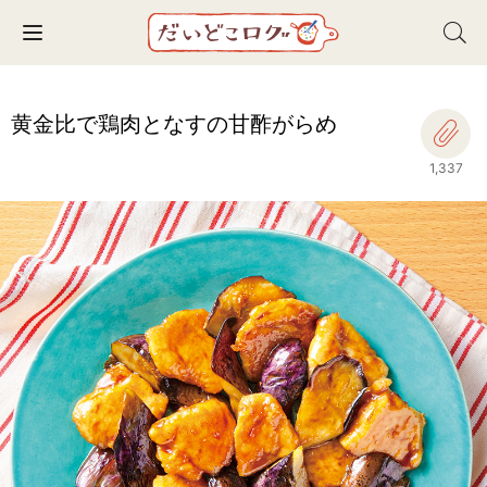
Toggle navigation
黄金比で鶏肉となすの甘酢がらめ
1,337