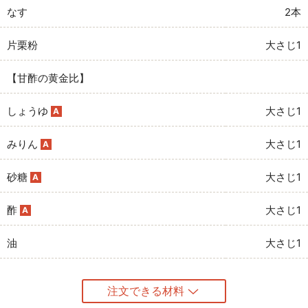
なす
2本
片栗粉
大さじ1
【甘酢の黄金比】
しょうゆ
大さじ1
A
みりん
大さじ1
A
砂糖
大さじ1
A
酢
大さじ1
A
油
大さじ1
注文できる材料