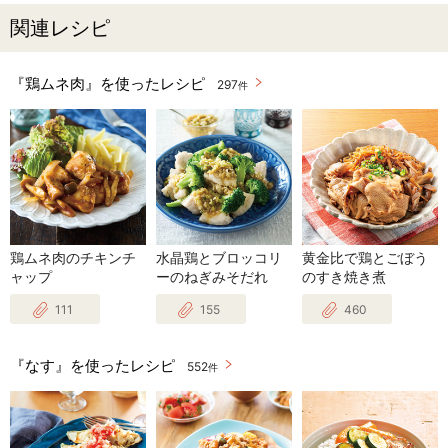
関連レシピ
『鶏ムネ肉』を使ったレシピ
297
件
鶏ムネ肉のチキンチ
水晶鶏とブロッコリ
黄金比で鶏とごぼう
ャップ
ーのねぎみそだれ
のすき焼き煮
111
155
460
『なす』を使ったレシピ
552
件