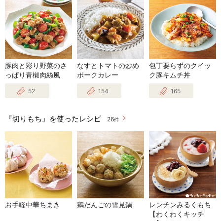
豚肉と彩り野菜のさ
なすとトマトの炒め
包丁要らずのクイッ
っぱり青椒肉絲風
ポークカレー
ク豚キムチ丼
52
154
165
『切りもち』を使ったレシピ
26
件
お手軽中華ちまき
鶏だんごの雪見鍋
レンチンみるくもち
【わくわくキッチ