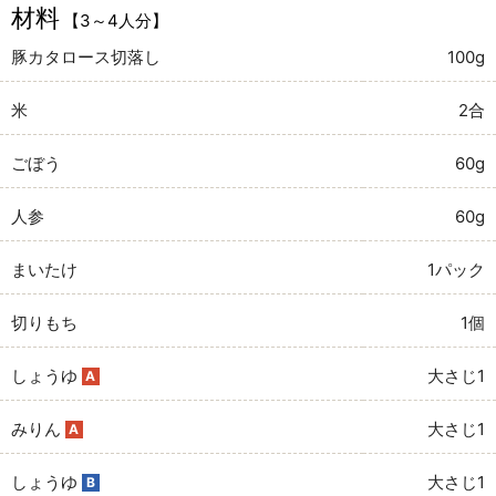
材料
【3～4人分】
豚カタロース切落し
100g
米
2合
ごぼう
60g
人参
60g
まいたけ
1パック
切りもち
1個
しょうゆ
大さじ1
A
みりん
大さじ1
A
しょうゆ
大さじ1
B