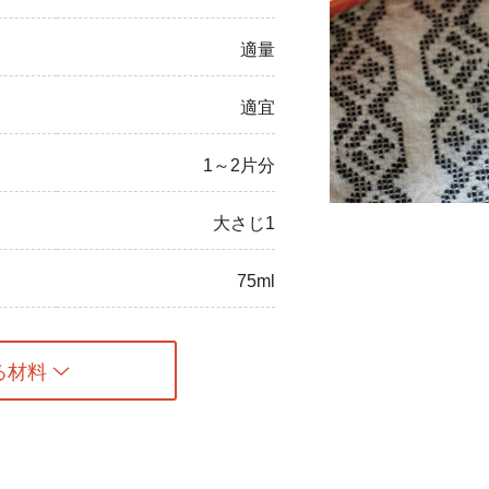
ひき肉
適量
アスパラガス
適宜
なす
1～2片分
たまねぎ
大さじ1
75ml
る材料