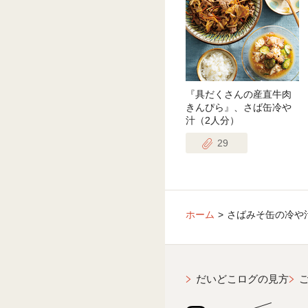
『具だくさんの産直牛肉
きんぴら』、さば缶冷や
汁（2人分）
29
ホーム
さばみそ缶の冷や
だいどこログの見方