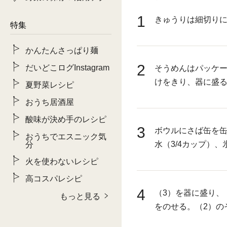
1
きゅうりは細切り
特集
かんたんさっぱり麺
2
だいどこログInstagram
そうめんはパッケ
けをきり、器に盛
夏野菜レシピ
おうち居酒屋
酸味が決め手のレシピ
3
ボウルにさば缶を
おうちでエスニック気
水（3/4カップ）
分
火を使わないレシピ
高コスパレシピ
4
（3）を器に盛り、
もっと見る
をのせる。（2）の