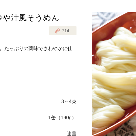
冷や汁風そうめん
じのときめき時間
副菜
714
まれの野菜レシピ
汁物
1歳半からの幼児食
お弁当
。たっぷりの薬味でさわやかに仕
はん
はんセット（2人分）
おやつ・デザート
はんセット（3人分）
き肉魚菜菜セット
3～4束
らない平日ごはん
1缶（190g）
プ
飛田和緒さんレシピ
探す
豚肉
適量