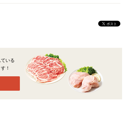
れている
ます！