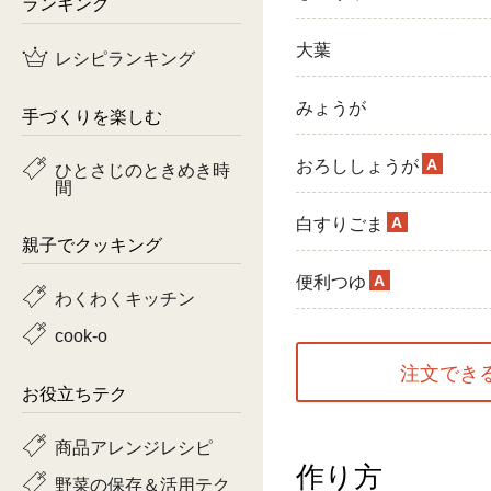
ランキング
鶏肉
大葉
レシピランキング
魚
みょうが
手づくりを楽しむ
ピーマン
A
おろししょうが
ひとさじのときめき時
間
トマト
A
白すりごま
親子でクッキング
A
便利つゆ
わくわくキッチン
cook-o
注文でき
お役立ちテク
商品アレンジレシピ
作り方
野菜の保存＆活用テク