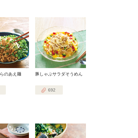
らのあえ麺
豚しゃぶサラダそうめん
692