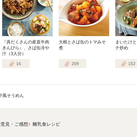
『具だくさんの産直牛肉
大根とさば缶のトマみそ
まいたけと
きんぴら』、さば缶冷や
煮
チ炒め
汁（3人分）
16
209
152
汁風そうめん
ご意見・ご感想
離乳食レシピ