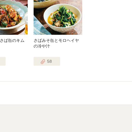
さば缶のキム
さばみそ缶とモロヘイヤ
の冷や汁
58