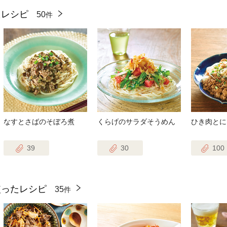
たレシピ
50
件
なすとさばのそぼろ煮
くらげのサラダそうめん
ひき肉とに
39
30
100
使ったレシピ
35
件