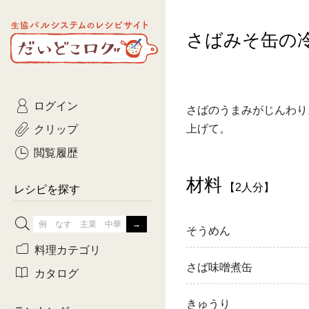
生協パルシステムのレシピ
さばみそ缶の
コトコト
サイト
主菜
ひとさ
だいどこログ
サラダ・あえもの
農家生
Kinari
ログイン
常備菜・作りおき
おきらくだ
さばのうまみがじんわり
yumyumいっしょご
クリップ
上げて。
おつまみ
3日分ご
ぷれーんぺいじ
閲覧履歴
3日分ご
材料
【2人分】
乾物屋さん
レシピを探す
つくりお
そうめん
がんば
料理カテゴリ
さば味噌煮缶
有賀薫さんのスー
カタログ
牛肉
きゅうり