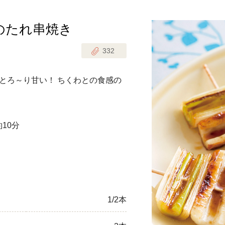
のたれ串焼き
じのときめき時間
副菜
332
まれの野菜レシピ
汁物
1歳半からの幼児食
お弁当
とろ～り甘い！ ちくわとの食感の
はん
はんセット（2人分）
おやつ・デザート
約10分
はんセット（3人分）
き肉魚菜菜セット
らない平日ごはん
プ
飛田和緒さんレシピ
1/2本
探す
豚肉