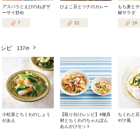
アスパラとえびのねぎザ
ひよこ豆とツナのカレー
もち麦とサ
ーサイ炒め
椒サラダ
7
52
18
レシピ
137
件
小松菜とちくわのしょう
【取り分けレシピ】4種具
ちくわと豆
があえ
材とちくわのちゃんぽん
や汁風
あんかけセット