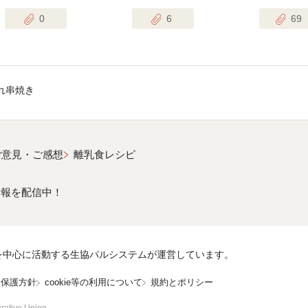
0
6
69
れ串焼き
ご意見・ご感想
離乳食レシピ
情報を配信中！
を中心に活動する生協パルシステムが運営しています。
報保護方針
cookie等の利用について
規約とポリシー