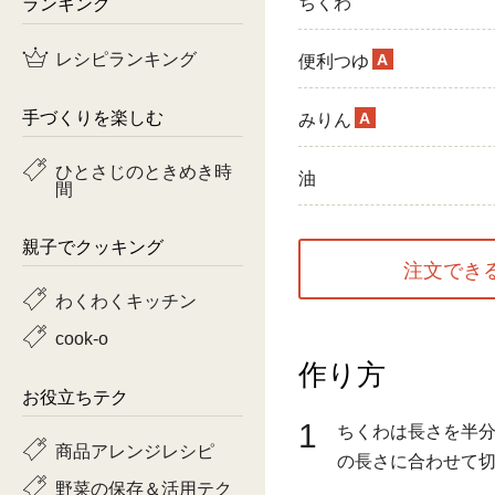
ランキング
ちくわ
鶏肉
レシピランキング
A
便利つゆ
魚
手づくりを楽しむ
A
みりん
ピーマン
ひとさじのときめき時
油
間
トマト
親子でクッキング
注文でき
わくわくキッチン
cook-o
作り方
お役立ちテク
1
ちくわは長さを半
商品アレンジレシピ
の長さに合わせて
野菜の保存＆活用テク