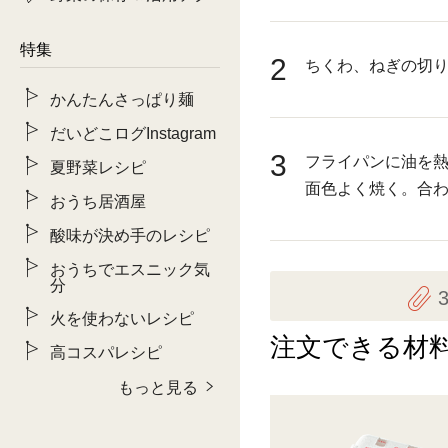
特集
2
ちくわ、ねぎの切
かんたんさっぱり麺
だいどこログInstagram
3
フライパンに油を熱
夏野菜レシピ
面色よく焼く。合
おうち居酒屋
酸味が決め手のレシピ
おうちでエスニック気
分
火を使わないレシピ
注文できる材
高コスパレシピ
もっと見る