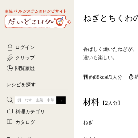
生協パルシステムのレシピ
ねぎとちくわ
コトコト
サイト
主菜
ひとさ
だいどこログ
サラダ・あえもの
農家生
Kinari
ログイン
常備菜・作りおき
おきらくだ
香ばしく焼いたねぎが、
yumyumいっしょご
クリップ
違いも楽しい。
おつまみ
3日分ご
ぷれーんぺいじ
閲覧履歴
約88kcal/1人分
3日分ご
乾物屋さん
レシピを探す
つくりお
材料
【2人分】
がんば
料理カテゴリ
有賀薫さんのスー
カタログ
ねぎ
牛肉