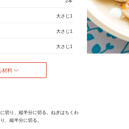
2本
ひき肉
大さじ1
アスパラガス
大さじ1
なす
大さじ1
たまねぎ
る材料
分に切り、縦半分に切る。ねぎはちくわ
切り、縦半分に切る。