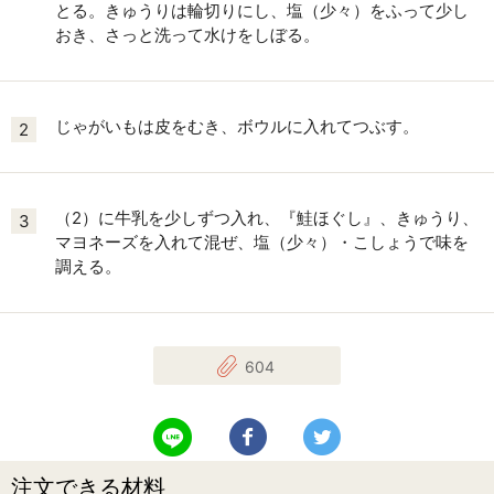
とる。きゅうりは輪切りにし、塩（少々）をふって少し
おき、さっと洗って水けをしぼる。
じゃがいもは皮をむき、ボウルに入れてつぶす。
2
（2）に牛乳を少しずつ入れ、『鮭ほぐし』、きゅうり、
3
マヨネーズを入れて混ぜ、塩（少々）・こしょうで味を
調える。
604
LINEで送る
Facebookでシェアする
Twitterでツイート
注文できる材料