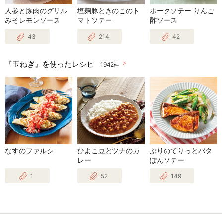
人参と豚肉のグリル
塩麹豚ときのこのト
ポークソテー りんご
みそレモンソース
マトソテー
酢ソース
43
214
42
『玉ねぎ』を使ったレシピ
1942
件
なすのファルシ
ひよこ豆とツナのカ
ぶりのてりっとバタ
レー
ぽんソテー
1
52
149