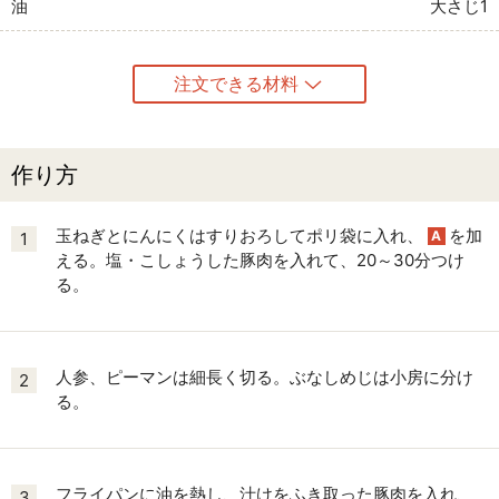
油
大さじ1
注文できる材料
作り方
玉ねぎとにんにくはすりおろしてポリ袋に入れ、
を加
A
1
える。塩・こしょうした豚肉を入れて、20～30分つけ
る。
人参、ピーマンは細長く切る。ぶなしめじは小房に分け
2
る。
フライパンに油を熱し、汁けをふき取った豚肉を入れ、
3