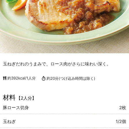
玉ねぎだれのうまみで、ロース肉がさらに味わい深く。
約392kcal/1人分
約20分
(つけ込み時間は除く)
材料
【2人分】
豚ロース切身
2枚
玉ねぎ
1/2個