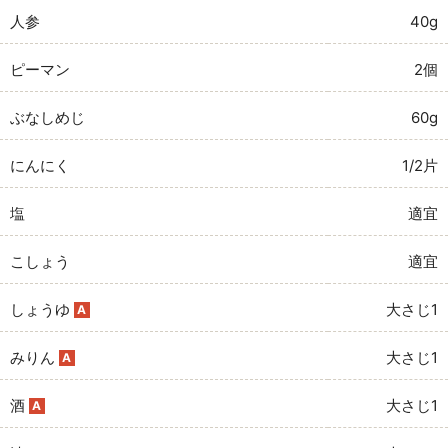
人参
40g
ピーマン
2個
ぶなしめじ
60g
にんにく
1/2片
塩
適宜
こしょう
適宜
しょうゆ
大さじ1
A
みりん
大さじ1
A
酒
大さじ1
A