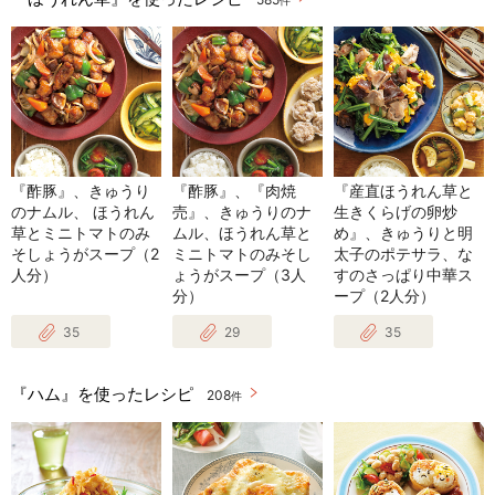
件
『酢豚』、きゅうり
『酢豚』、『肉焼
『産直ほうれん草と
のナムル、 ほうれん
売』、きゅうりのナ
生きくらげの卵炒
草とミニトマトのみ
ムル、ほうれん草と
め』、きゅうりと明
そしょうがスープ（2
ミニトマトのみそし
太子のポテサラ、な
人分）
ょうがスープ（3人
すのさっぱり中華ス
分）
ープ（2人分）
35
29
35
『ハム』を使ったレシピ
208
件