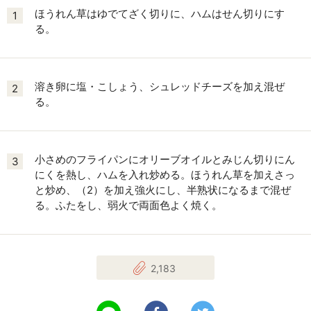
ほうれん草はゆでてざく切りに、ハムはせん切りにす
1
る。
溶き卵に塩・こしょう、シュレッドチーズを加え混ぜ
2
る。
小さめのフライパンにオリーブオイルとみじん切りにん
3
にくを熱し、ハムを入れ炒める。ほうれん草を加えさっ
と炒め、（2）を加え強火にし、半熟状になるまで混ぜ
る。ふたをし、弱火で両面色よく焼く。
2,183
LINEで送る
Facebookでシェアする
Twitterでツイート