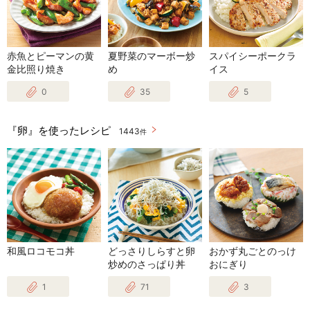
赤魚とピーマンの黄
夏野菜のマーボー炒
スパイシーポークラ
金比照り焼き
め
イス
0
35
5
『卵』を使ったレシピ
1443
件
和風ロコモコ丼
どっさりしらすと卵
おかず丸ごとのっけ
炒めのさっぱり丼
おにぎり
1
71
3