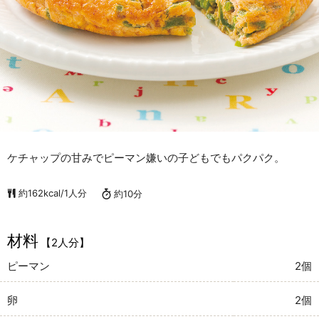
ケチャップの甘みでピーマン嫌いの子どもでもパクパク。
約162kcal/1人分
約10分
材料
【2人分】
ピーマン
2個
卵
2個