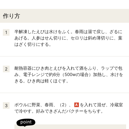
作り方
半解凍したえびは水けをふく。春雨は湯で戻し、ざるに
1
あげる。人参はせん切りに、セロリは斜め薄切りに、葉
はざく切りにする。
耐熱容器にひき肉とえびを入れて酒をふり、ラップで包
2
み、電子レンジで約6分（500wの場合）加熱し、水けを
きる。ひき肉は軽くほぐす。
ボウルに野菜、春雨、（2）、
を入れて混ぜ、冷蔵室
A
3
で冷やす。好みできざんだパクチーをちらす。