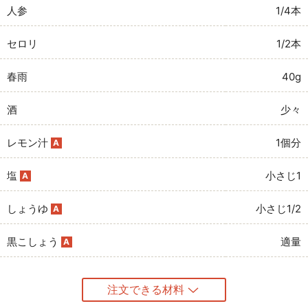
人参
1/4本
セロリ
1/2本
春雨
40g
酒
少々
レモン汁
1個分
A
塩
小さじ1
A
しょうゆ
小さじ1/2
A
黒こしょう
適量
A
注文できる材料