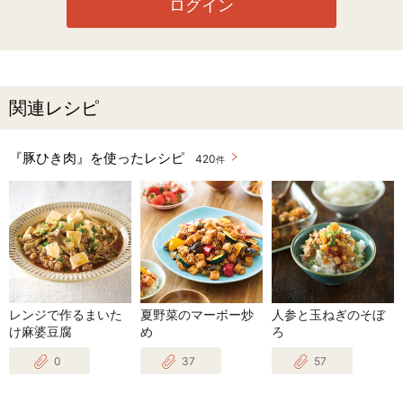
ログイン
関連レシピ
『豚ひき肉』を使ったレシピ
420
件
レンジで作るまいた
夏野菜のマーボー炒
人参と玉ねぎのそぼ
け麻婆豆腐
め
ろ
0
37
57