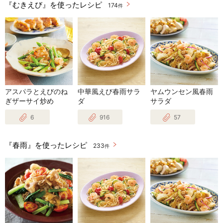
『むきえび』を使ったレシピ
174
件
アスパラとえびのね
中華風えび春雨サラ
ヤムウンセン風春雨
ぎザーサイ炒め
ダ
サラダ
6
916
57
『春雨』を使ったレシピ
233
件