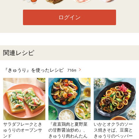
ログイン
関連レシピ
『きゅうり』を使ったレシピ
716
件
サラダフレークとき
『産直鶏肉と夏野菜
いかとオクラのソー
ゅうりのオープンサ
の甘酢醤油炒め』、
ス焼きそば、豆腐と
ンド
きゅうり肉わんたん
きゅうりのペッパー