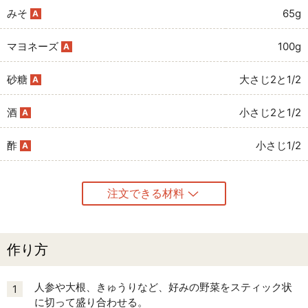
みそ
65g
A
マヨネーズ
100g
A
砂糖
大さじ2と1/2
A
酒
小さじ2と1/2
A
酢
小さじ1/2
A
注文できる材料
作り方
人参や大根、きゅうりなど、好みの野菜をスティック状
1
に切って盛り合わせる。