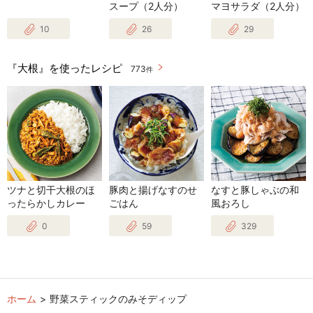
スープ（2人分）
マヨサラダ（2人分）
10
26
29
『大根』を使ったレシピ
773
件
ツナと切干大根のほ
豚肉と揚げなすのせ
なすと豚しゃぶの和
ったらかしカレー
ごはん
風おろし
0
59
329
ホーム
野菜スティックのみそディップ