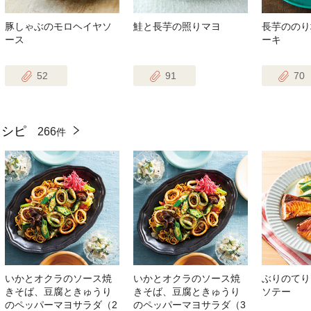
豚しゃぶのモロヘイヤソ
鮭と長芋の照りマヨ
長芋ののり
ース
ーキ
52
91
70
レシピ
266
件
いかとオクラのソース焼
いかとオクラのソース焼
ぶりのてり
きそば、豆腐ときゅうり
きそば、豆腐ときゅうり
ソテー
のペッパーマヨサラダ（2
のペッパーマヨサラダ（3