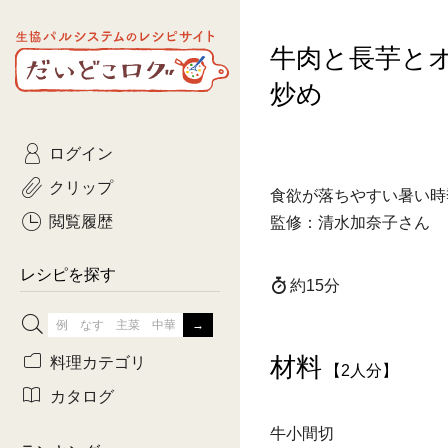
生協パルシステムのレシピ
牛肉と長芋と
コトコト
サイト
主菜
ひとさ
だいどこログ
炒め
サラダ・あえもの
農家生
Kinari
ログイン
常備菜・作りおき
おきらくだ
yumyumいっしょご
クリップ
食欲が落ちやすい暑い時
おつまみ
3日分ご
ぷれーんぺいじ
閲覧履歴
監修：清水加奈子さん
3日分ご
乾物屋さん
レシピを探す
約15分
つくりお
がんば
材料
料理カテゴリ
【2人分】
有賀薫さんのスー
カタログ
牛小間切
牛肉