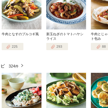
牛肉となすのプルコギ風
新玉ねぎのトマトハヤシ
牛肉とじゃ
ライス
ト包み
225
293
88
シピ
324
件