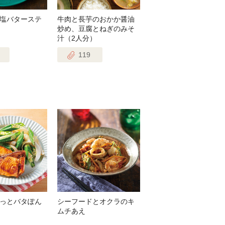
塩バターステ
牛肉と長芋のおかか醤油
炒め、豆腐とねぎのみそ
汁（2人分）
119
っとバタぽん
シーフードとオクラのキ
ムチあえ