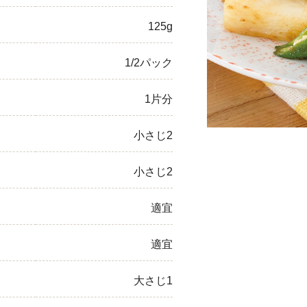
ひき肉
125g
アスパラガス
1/2パック
なす
1片分
たまねぎ
小さじ2
小さじ2
適宜
適宜
大さじ1