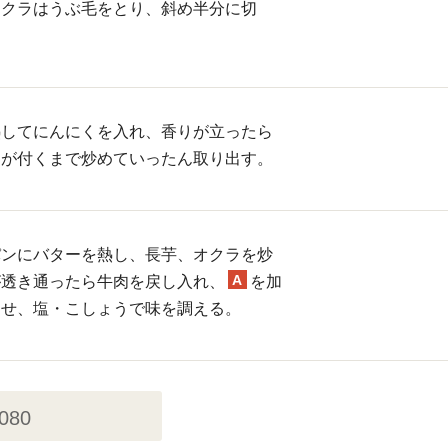
オクラはうぶ毛をとり、斜め半分に切
。
熱してにんにくを入れ、香りが立ったら
目が付くまで炒めていったん取り出す。
パンにバターを熱し、長芋、オクラを炒
A
が透き通ったら牛肉を戻し入れ、
を加
わせ、塩・こしょうで味を調える。
,080