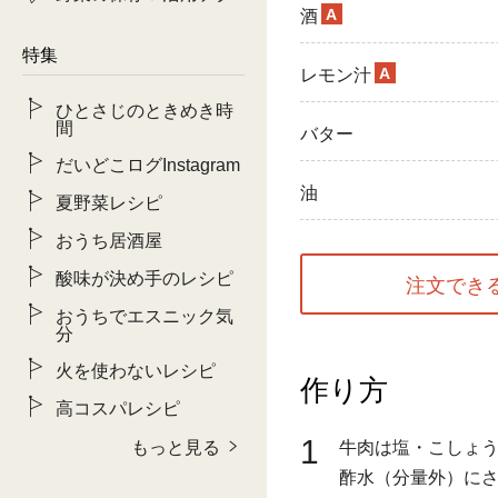
A
酒
特集
A
レモン汁
ひとさじのときめき時
間
バター
だいどこログInstagram
油
夏野菜レシピ
おうち居酒屋
酸味が決め手のレシピ
注文でき
おうちでエスニック気
分
火を使わないレシピ
作り方
高コスパレシピ
1
もっと見る
牛肉は塩・こしょ
酢水（分量外）に