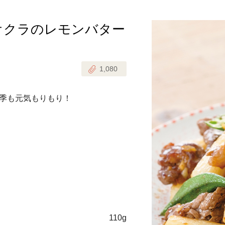
オクラのレモンバター
じのときめき時間
副菜
まれの野菜レシピ
汁物
1,080
1歳半からの幼児食
お弁当
はん
季も元気もりもり！
はんセット（2人分）
おやつ・デザート
はんセット（3人分）
き肉魚菜菜セット
らない平日ごはん
プ
飛田和緒さんレシピ
探す
110g
豚肉