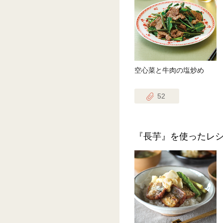
空心菜と牛肉の塩炒め
52
『長芋』を使ったレ