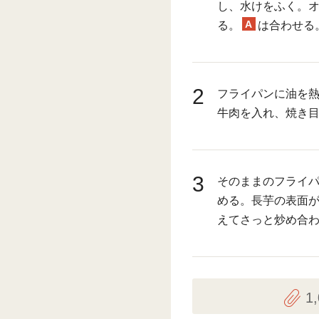
し、水けをふく。
A
る。
は合わせる
2
フライパンに油を
牛肉を入れ、焼き
3
そのままのフライ
める。長芋の表面
えてさっと炒め合
1