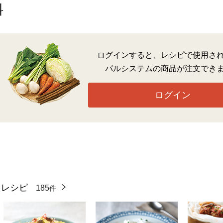
料
ログインすると、レシピで使用さ
パルシステムの商品が注文でき
ログイン
たレシピ
185
件