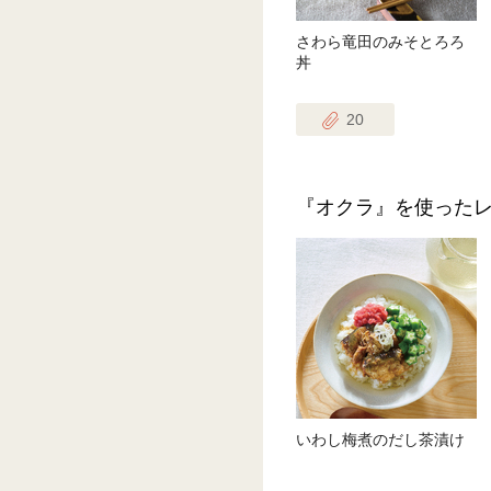
さわら竜田のみそとろろ
丼
20
『オクラ』を使った
いわし梅煮のだし茶漬け