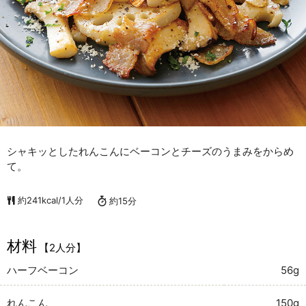
シャキッとしたれんこんにベーコンとチーズのうまみをからめ
て。
約241kcal/1人分
約15分
材料
【2人分】
ハーフベーコン
56g
れんこん
150g