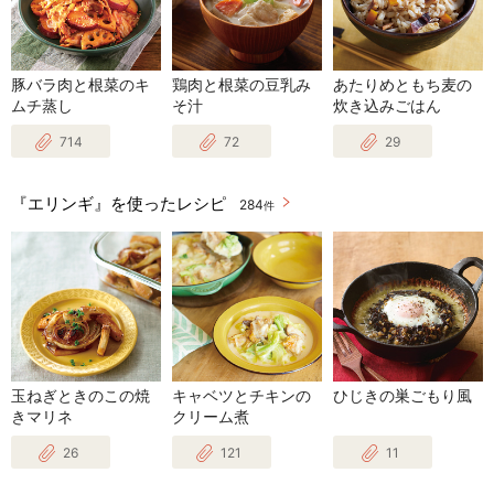
豚バラ肉と根菜のキ
鶏肉と根菜の豆乳み
あたりめともち麦の
ムチ蒸し
そ汁
炊き込みごはん
714
72
29
『エリンギ』を使ったレシピ
284
件
玉ねぎときのこの焼
キャベツとチキンの
ひじきの巣ごもり風
きマリネ
クリーム煮
26
121
11