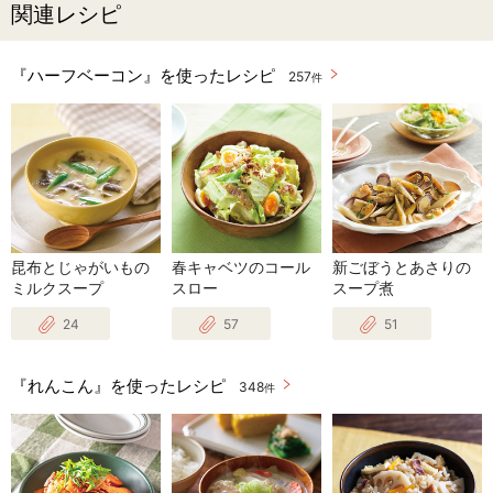
関連レシピ
『ハーフベーコン』を使ったレシピ
257
件
昆布とじゃがいもの
春キャベツのコール
新ごぼうとあさりの
ミルクスープ
スロー
スープ煮
24
57
51
『れんこん』を使ったレシピ
348
件