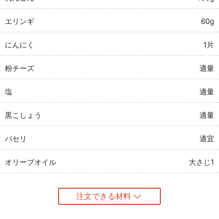
エリンギ
60g
にんにく
1片
粉チーズ
適量
塩
適量
黒こしょう
適量
パセリ
適宜
オリーブオイル
大さじ1
注文できる材料